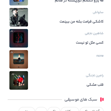
مه یارو انگلاتم دوریشکه در قلاتم
ساواش
کاشکی قیامت بشه من ببینمت
شاهین نجفی
کسی مثل تو نیست
none
رامین تجنگی
قلب مشکی
سبک های موسیقی