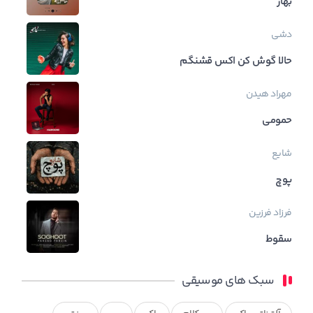
بهار
دشی
حالا گوش کن اکس قشنگم
مهراد هیدن
حمومی
شایع
پوچ
فرزاد فرزین
سقوط
سبک های موسیقی