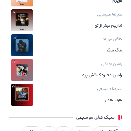
عزیزم
علیرضا طلیسچی
نداریم بهتر از تو
کاگان
مهیاد
بنگ بنگ
رامین تجنگی
رامین دختره گنگش پره
علیرضا طلیسچی
هوار هوار
سبک های موسیقی