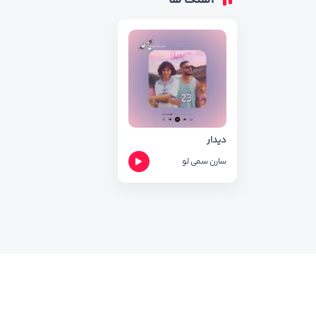
آهنگ ها
دیدار
سارن
سمی لو