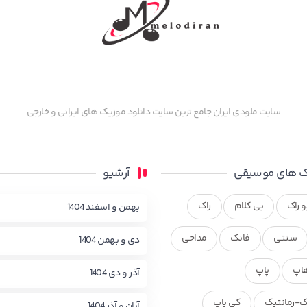
سایت ملودی ایران جامع ترین سایت دانلود موزیک های ایرانی و خارجی
 های موسیقی
آرشیو
و راک
بی کلام
راک
بهمن و اسفند 1404
سنتی
فانک
مداحی
دی و بهمن 1404
اپ
پاپ
آذر و دی 1404
ک-رمانتیک
کی پاپ
آبان و آذر 1404