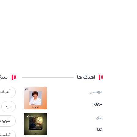
اهنگ ها
سبک
مهستی
آلترناتی
عزیزم
رپ
تتلو
هیپ ه
خدا
کلاسی