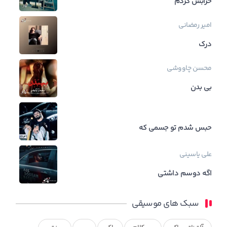
خرابش کردم
امیر رمضانی
درک
محسن چاووشی
بی بدن
حبس شدم تو جسمی که
علی یاسینی
اگه دوسم داشتی
سبک های موسیقی