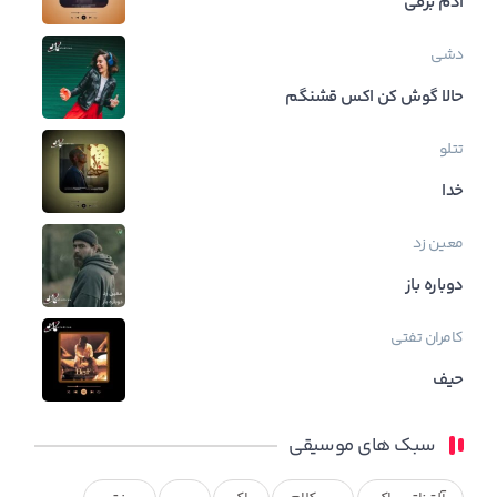
آدم برفی
دشی
حالا گوش کن اکس قشنگم
تتلو
خدا
معین زد
دوباره باز
کامران تفتی
حیف
سبک های موسیقی