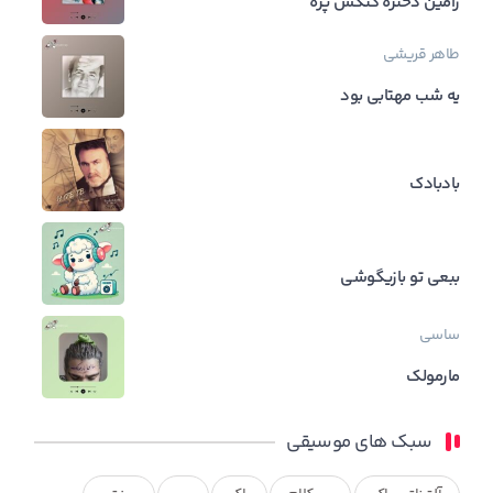
رامین دختره گنگش پره
طاهر قریشی
یه شب مهتابی بود
بادبادک
ببعی تو بازیگوشی
ساسی
مارمولک
سبک های موسیقی