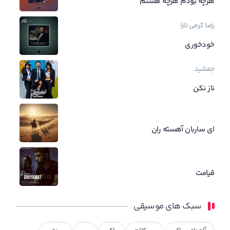
هرچه بودم هرچه هستم
رضا کرمی تارا
خودخوری
جمشید
ناز نکن
ای ساربان آهسته ران
قیامت
سبک های موسیقی