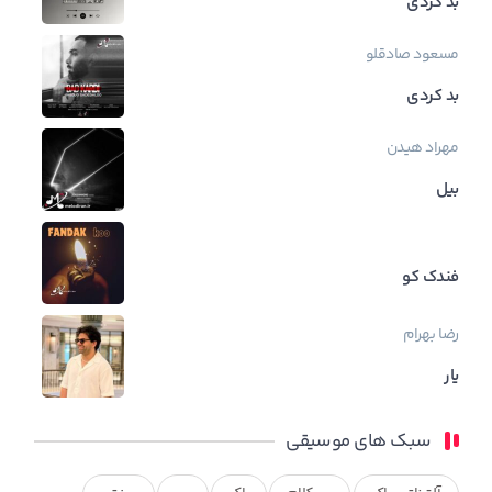
بد کردی
مسعود صادقلو
بد کردی
مهراد هیدن
بیل
فندک کو
رضا بهرام
یار
سبک های موسیقی