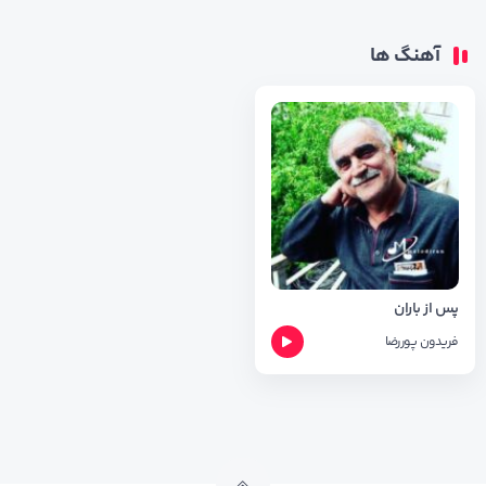
آهنگ ها
پس از باران
فریدون پوررضا