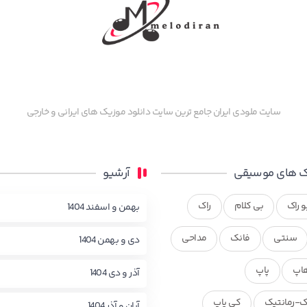
سایت ملودی ایران جامع ترین سایت دانلود موزیک های ایرانی و خارجی
 های موسیقی
آرشیو
و راک
بی کلام
راک
بهمن و اسفند 1404
سنتی
فانک
مداحی
دی و بهمن 1404
اپ
پاپ
آذر و دی 1404
ک-رمانتیک
کی پاپ
آبان و آذر 1404