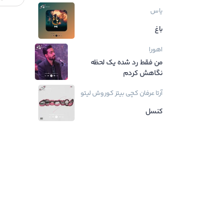
یاس
باغ
اهورا
من فقط رد شده یک لحظه
نگاهش کردم
آرتا
عرفان
کچی بیتز
کوروش
لیتو
کنسل