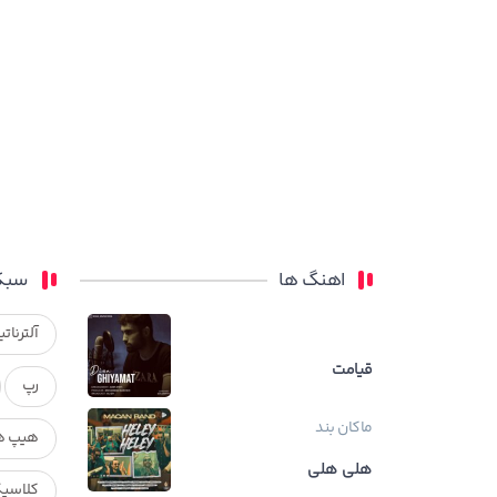
اهنگ ها
سبک
آلترناتی
قیامت
رپ
ماکان بند
هیپ ه
هلی هلی
کلاسی