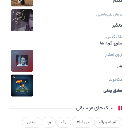
گندم
عرفان طهماسبی
دلگیر
بلک کتس
طلوع گربه ها
آرون افشار
پدر
دکاموند
عشق یعنی
سبک های موسیقی
آلترناتیو راک
بی کلام
راک
رپ
سنتی