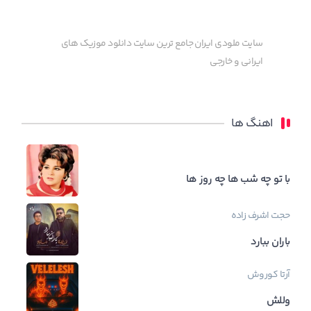
سایت ملودی ایران جامع ترین سایت دانلود موزیک های
ایرانی و خارجی
اهنگ ها
با تو چه شب ها چه روز ها
حجت اشرف زاده
باران ببارد
آرتا
کوروش
وللش