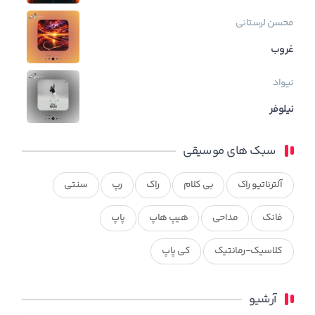
محسن لرستانی
غروب
نیواد
نیلوفر
سبک های موسیقی
آلترناتیو راک
بی کلام
راک
رپ
سنتی
فانک
مداحی
هیپ هاپ
پاپ
کلاسیک-رمانتیک
کی پاپ
آرشیو