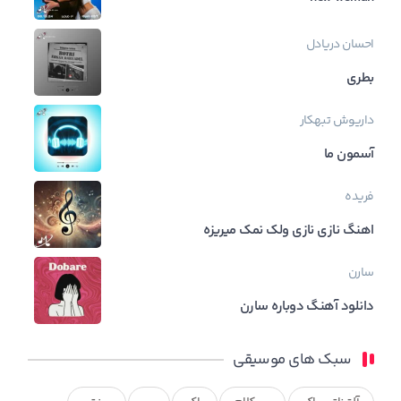
احسان دریادل
بطری
داریوش تبهکار
آسمون ما
فریده
اهنگ نازی نازی ولک نمک میریزه
سارن
دانلود آهنگ دوباره سارن
سبک های موسیقی