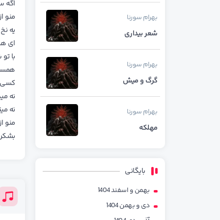
اگه س
منو از
بهرام
سورنا
یه نخ 
شعر بیداری
ای هم
با تو 
بهرام
سورنا
همسفر
گرگ و میش
کسی ت
نه می
نه می
بهرام
سورنا
منو از
مهلکه
بشکن 
بایگانی
بهمن و اسفند 1404
دی و بهمن 1404