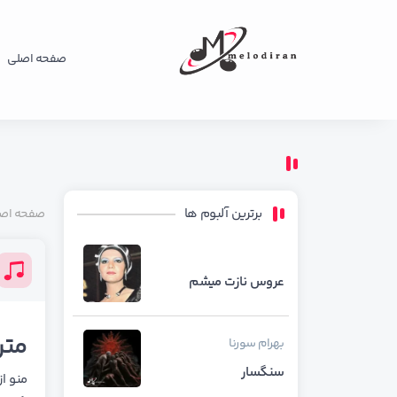
صفحه اصلی
برترین آلبوم ها
صفحه اص
عروس نازت میشم
متن
بهرام
سورنا
سنگسار
منو ا