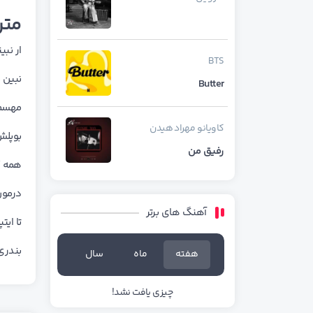
متن
ار ﻧﺒ
BTS
ﻧﺒﻴﻦ ﻣ
Butter
ﻣﻬﺴﻢ 
کاویانو
مهراد هیدن
ﺑﻮﭘﻠﺶ
رفیق من
ﻫﻤﻪ 
درﻣﻮن
آهنگ های برتر
ﺗﺎ اﻳﺘ
ﺑﻨﺪری
هفته
ماه
سال
چیزی یافت نشد!