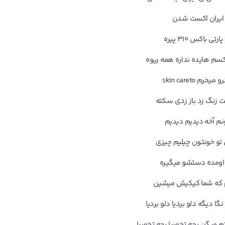
اﻳﺮان اﻛﺴﺖ ﺷﺪن
ﺗﻰ ﺑﺎﻛﺲ ۳۱۰ ﭘﻴﺮه
ﻢ ﻫﺎﻳﺪه ﻧﺪاره ﻫﻤﻪ رﻳﻮه
ﺨﺮم skin careto
ﺖ زﻧﮓ زد ﺑﺎز زدی ﺳﻜﺘﻪ
ﻧﻢ آﺧﻪ دﻳﺪﻳﻢ دﻳﺪﻳﻢ
 ﺗﻮ ﺧﻮﻧﺘﻮن ﭼﻴﻠﻴﻢ ﭼﻴﺰی
اوﻣﺪه دﺳﺘﺸﻮ ﻣﻴﮕﻴﺮه
ﻛﻪ ﺷﻤﺎ ﻛﻴﻜﻴﺶ ﻣﻴﺸﻴﻦ
ﮕﺎ دﻳﮕﻪ دﻟﻮ ﺑﺮدﻳﺎ دﻟﻮ ﺑﺮدﻳﺎ
ﺗﻢ ﻣﻴﮕﻦ ﺑﭽﻪ ﺗﺨﺼﻴﺎ ﺑﭽﻪ ﺗﺨﺼﻴﺎ