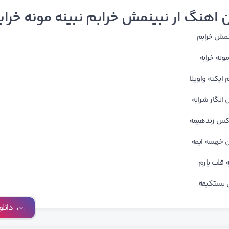
 اهنگ ار نبینمش خرابم نبینه مونه خراب
ﻴﻨﻤﺶ ﺧﺮاﺑﻢ
ﻮﻧﻪ ﺧﺮاﺑﻪ
اﻳﻜﻨﻪ واوﻳﻠﺎ
 اﻧﮕﺎر ﺷﺮاﺑﻪ
ﻛﺲ زﻧﺪﻫﻴﻤﻪ
 ﺧﻬﺴﻪ اﻳﻤﻪ
ﭙﻪ ﻗﻠﺐ ﻳﺎرم
 ﺑﺴﺘﻜﻴﻤﻪ
دانلو