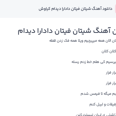
دانلود آهنگ شیتان فیتان دادارا دیدام کیاوش
 آهنگ شیتان فیتان دادارا دیدام
اﻟﺎن اﻟﺎن ﻫﻤﻪ ﻣﻴﭙﻴﭽﻴﻢ وﻳﻠﺎ ﻫﻤﻪ ﻓﮏ زدن ﻗﻔﻠﻪ
ﻛﻠﺎن ﻛﻠﺎن
ﺮﺳﻴﻢ ﻛﻰ ﻫﻠﻢ ﺧﻄ زدم رﺳﺘﻪ
ار ﻓﺮار
ار ﻓﺮار
ﺑﻢ ﻣﻴﮕﻪ ﺗﺎ ﻓﻴﻤﺲ ﺷﺪم
ﻓﻴﻘﺎت و ﻟﻴﺒﻞ ﻛﻨﻢ
ﺬاﺷﺘﻰ ی اﻳﺮان ﺗﻴﺴﺘﺖ ﻛﻨﻦ