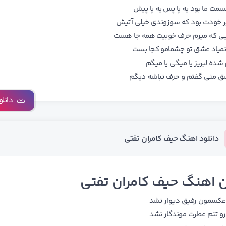
سمت ما بود یه پا پس یه پا پیش
 خودت بود که سوزوندی خیلی آتیش
ی که میرم حرف خوبیت همه جا هست
نمیاد عشق تو چشمامو کجا بست
شده لبریز یا میگی یا میگم
ق منی گفتم و حرف نباشه دیگم
دانلو
دانلود اهنگ حیف کامران تفتی
 اهنگ حیف کامران تفتی
ﻜﺴﻤﻮن رﻓﻴﻖ دﻳﻮار ﻧﺸﺪ
و ﺗﻨﻢ ﻋﻄﺮت ﻣﻮﻧﺪﮔﺎر ﻧﺸﺪ