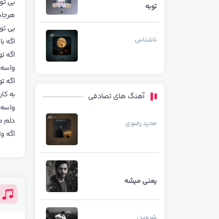
ﺑﻰ ﺗﻮ
توبه
ﻫﺮﺟﺎﻳ
ﺑﻰ ﺗﻮ
ناشناس
اﮔﻪ ﺑ
اﮔﻪ ﺗ
واﺳﻪ 
اﮔﻪ ﺗ
ﺑﻪ ﻛﺎ
آهنگ های تصادفی
واﺳﻪ 
دﻟﻢ ﻣ
مجید رضوی
اﮔﻪ و
یعنی میشه
شروین