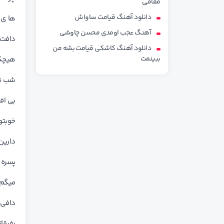
مقامی
دانلود آهنگ قیامت ساواش
ﻫﺎ ی 
آهنگ عجب اومدی محسن چاوشی
داﻓﺖ ﭘﺎر
دانلود آهنگ کاشکی قیامت بشه من
ببینمت
ﻫﻴﭽﻜﺴ
ﺷﺐ ﻧﺮو ﻣﻴ
ﺑﻰ اﻓ
ﺧﻮﺑﺘﻮ
دارﻳﻦ
ﭘﺴﺮه 
ﻣﻴﮕﻢ 
داﻓﻰ ﻧ
رﻓﻴﻘﺎ