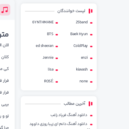
لیست خوانندگان
6YNTHMANE
25band
متن
BTS
Baek Hyun
اﻟﺎن 
ed sheeran
ColdPlay
ﻛﻠﺎن 
Jennie
enzi
ﻛﻰ ﻣﻴ
lisa
kiavash
ﻓﺮار ﻓﺮ
ROSÉ
none
ﻓﺮار ﻓﺮ
آخرین مطالب
ﺑﻴﺒﻰ 
دانلود آهنگ فریاد راغب
ﺗﻮ و ر
دانلود آهنگ دانم ای زیبا روزی داوود
ﭼﺮا ﮔ