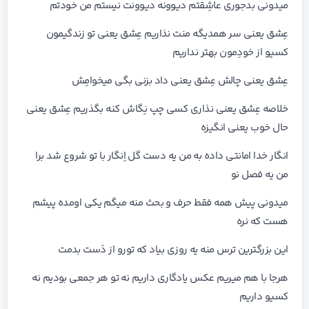
میدونی بدجوری عاشِقتم دیوونه دیوونت نیستم من خودتم
عِشق یعنی سر همدیگه منت نذاریم عِشق یعنی تو زندگیمون
کسیو از خودِمون بهتر نداریم
عِشق یعنی چالش عِشق یعنی داد بزنی بگی میخوامِش
خلاصه عِشق یعنی نذاری کسی چپ نِگاش کنه بگذریم عِشق یعنی
حال خوب یعنی انگیزه
انگار خدا امانتی داده به من یه دست گل اِنگار با تو شروع شد برا
من یه فصل نو
میدونی پیش همه فقط حرف و بحث منه میگم یکی اومده پیشم
هست که نره
این بزرگترین ترس منه یه روزی بیاد که تورو از دَست بدمت
هرجا با هم میریم عکس یادگاری داریم نه تو هر جمعی بودیم نه
کسیو داریم