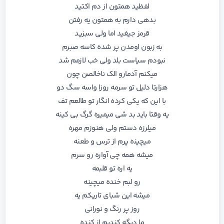
ﻟﻔﻈﻴﺪ ﻫﻤﺘﻮن از دم اﻛﺘﻴﺪ
ﺑﺪﻫﻰ دارم ﺑﻪ ﻫﻤﺘﻮن ﻳﻪ رﻓﺘﻦ
ﻗﺮﻣﺰ ﺟﻴﻐﻴﺪ اﻣﺎ وﻟﻰ ﺳﺒﺰﻳﺪ
ﺑﻪ زﺑﻮن اوﻣﺪن ﭘﺮ ﺷﺪه ﻛﺎﺳﻪ ﺻﺒﺮم
ﻧﺒﻮدم ﺳﻴﺎﺳﺖ ﺑﻠﺪ وﻟﻰ ﺧﺐ ﻟﺎزﻣﻢ ﺷﺪ
ﻣﻴﻜﻨﻢ آدﻣﺎرو اﻟﮏ ﻧﺎﺧﺎﻟﺼﻦ ﭼﻮن
ﻫﺰارﺗﺎ دﻟﻴﻞ ﺗﻮ ﺳﺮﻣﻪ روزا واﺳﻪ ﺳﮓ دو
ﺑﺎ اﻳﻦ ﻛﻪ ﻳﻜﻰ ﻛﺮده انگار ﺗﻮ ﻃﺎﻟﻌﻢ تف
ﻳﻪ وﻗﺘﺎ ﺑﺎﻳﺪ ﺑﺪ ﺷﻰ ﻣﻴﻤﻴﺮه ﮔﺮگ ﺑﻰ ﻛﻴﻨﻪ
ﻣﻴﻠﺮزه دﺳﺘﻢ وﻟﻰ ﻫﻨﻮزم ﻣﻬﺮه
ﻣﻴﭽﻴﻨه ﭘﺮم از ﺗﺮس و ﻃﻌﻨﻪ
ﻣﻴﺸﻪ ﻫﻤﻪ ﭼﻰ آواره رو ﺳﺮم
ﻳﻪ اره ﺗﻮ ﻗﻠﺒﻤﻪ
رو ﻟﺒﻢ ﺧﻨﺪه ﻣﻴﭽﻴﻨﻪ
ﻣﻴﺸﻪ اﻳﻦ ﺷﺒﺎی ﺗﺎرﻳﻜﻢ ﻳﻪ
روز ﭘﺮ رﻧﮓ و ﻧﻮراﻧﻰ
ما دیگه کندیم از کنده