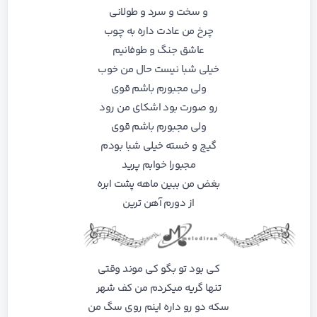
و ﺳﺨﺖ و ﺳﺮد و ﻃﻮﻟﺎﻧﻰ
ﭼﺮخ ﻣﻦ ﻋﺎدت داره ﺑﻪ ﭼﻮب
ﻋﺎﺷﻖ ﺟﻨﮓ و ﻃﻮﻓﺎﻧﻴﻢ
ﺧﻴﻠﻰ ﺷﺒﺎ ﻧﻴﺴﺖ ﺣﺎل ﻣﻦ ﺧﻮب
وﻟﻰ ﻣﺠﺒﻮرم ﺑﺎﺷﻢ ﻗﻮی
رو ﺻﻮرت ﺑﻮد اﺷﻜﺎی ﻣﻦ رود
وﻟﻰ ﻣﺠﺒﻮرم ﺑﺎﺷﻢ ﻗﻮی
ﮔﻴﺞ و ﺧﺴﺘﻪ ﺧﻴﻠﻰ ﺷﺒﺎ ﺑﻮدم
ﻣﺠﺒﻮرا ﺧﻮاﺑﻢ ﭘﺮﻳﺪ
ﺑﻐﺾ ﻣﻦ ﺑﺒﻴﻦ ﻣﺎﻫﻪ ﭘﺸﺖ اﺑﺮه
از دورم آﻫﻦ ﺗﺮﻳﻦ
ﻛﻰ بود ﺗﻮ ﺑﮕﻮ ﻛﻰ ﻣﻮﻧﺪ وﻗﺘﻰ
ﺗﻨﻬﺎ ﮔﺮﻳﻪ ﻣﻴﻜﺮدم ﻣﻦ ﻛﻒ ﺷﻬﺮ
ﺳﻜﻪ دو رو داره اﻳﻨﻢ روی ﺳﮓ ﻣﻦ