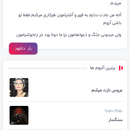
میزدم
آخه من عادت ندارم به قهر و آشتیامون هَرکاری میکنم فقط تو
باشی آروم
ولی میدونی جنَگ و دَعواهامون بَرا ما دوتا بود جز دِلخوشیامون
دانلود
برترین آلبوم ها
عروس نازت میشم
بهرام
سورنا
سنگسار