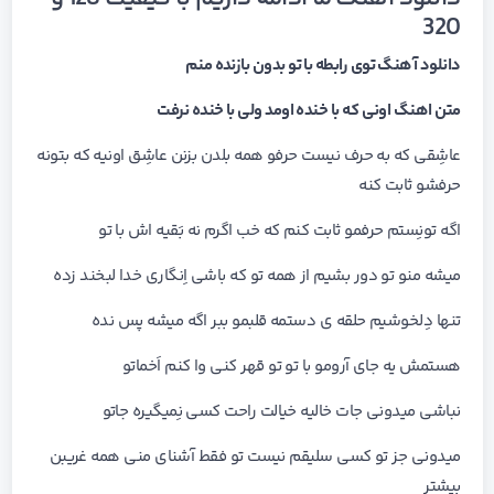
320
دانلود آهنگ توی رابطه با تو بدون بازنده منم
متن اهنگ اونی که با خنده اومد ولی با خنده نرفت
عاشِقی که به حرف نیست حرفو همه بلدن بزنن عاشِق اونیه که بتونه
حرفشو ثابت کنه
اگه تونِستم حرفمو ثابت کنم که خب اگرم نه بَقیه اش با تو
میشه منو تو دور بشیم از همه تو که باشی اِنگاری خدا لبخند زده
تنها دِلخوشیم حلقه ی دستمه قلبمو ببر اگه میشه پس نده
هستمش یه جای آرومو‌ با تو تو قهر کنی وا کنم اَخماتو
نباشی میدونی جات خالیه خیالت راحت کسی نِمیگیره جاتو
میدونی جز تو کسی سلیقم نیست تو فقط‌ آشنای منی همه غریبن
بیشتر