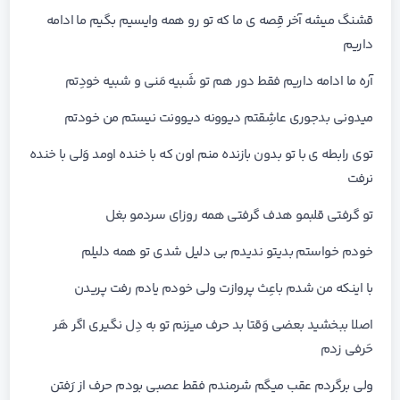
قشنگ میشه آخر قِصه ی ما که تو رو همه وایسیم بگیم ما ادامه
داریم
آره ما ادامه داریم فقط دور هم تو شَبیه مَنی و شبیه خودِتم
میدونی بدجوری عاشِقتم دیوونه دیوونت نیستم من خودتم
توی رابطه ی با تو بدون بازنده منم اون که با خنده اومد وَلی با خنده
نرفت
تو گرفتی قلبمو هدف گرفتی همه روزای سردمو بغل
خودم خواستم بدیتو ندیدم بی دلیل شدی تو همه دلیلم
با اینکه من شدم باعِث پروازت ولی خودم یادم رفت پریدن
اصلا ببخشید بعضی وَقتا بد حرف میزنم تو به دِل نگیری اگر هَر
حَرفی زدم
ولی برگردم عقب میگم شرمندم فقط عصبی بودم حرف از رَفتن