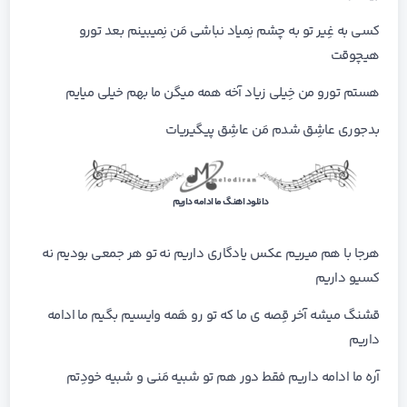
کسی به غِیر تو به چشم نِمیاد نباشی مَن نِمیبینم بعد تورو
هیچوقت
هستم تورو من خِیلی زیاد آخه همه میگن ما بهم خیلی میایم
بدجوری عاشِق شدم مَن عاشِق پیگیریات
دانلود اهنگ ما ادامه داریم
هرجا با هم میریم عکس یادگاری داریم نه تو هر جمعی بودیم نه
کسیو داریم
قشنگ میشه آخر قِصه ی ما که تو رو هَمه وایسیم بگیم ما ادامه
داریم
آره ما ادامه داریم فقط دور هم تو شبیه مَنی و شبیه خودِتم