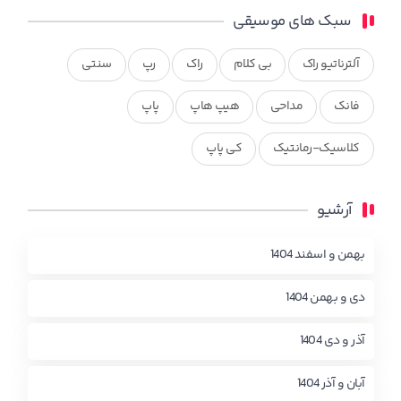
سبک های موسیقی
آلترناتیو راک
بی کلام
راک
رپ
سنتی
فانک
مداحی
هیپ هاپ
پاپ
کلاسیک-رمانتیک
کی پاپ
آرشیو
بهمن و اسفند 1404
دی و بهمن 1404
آذر و دی 1404
آبان و آذر 1404