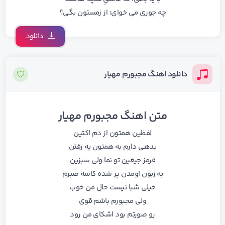
چه جوری می خوای؛ از زمستون بگی؟
دانلود
دانلود اهنگ مجبورم مهیار
متن اهنگ مجبورم مهیار
لفظین همتون از دم اکتین
بدهی دارم به همتون یه رفتن
قرمز جیغین تو نما ولی سبزین
به زبون اومدن پر شده کاسه صبرم
ﺧﻴﻠﻰ ﺷﺒﺎ ﻧﻴﺴﺖ ﺣﺎل ﻣﻦ ﺧﻮب
وﻟﻰ ﻣﺠﺒﻮرم ﺑﺎﺷﻢ ﻗﻮی
رو ﺻﻮرتم ﺑﻮد اﺷﻜﺎی ﻣﻦ رود