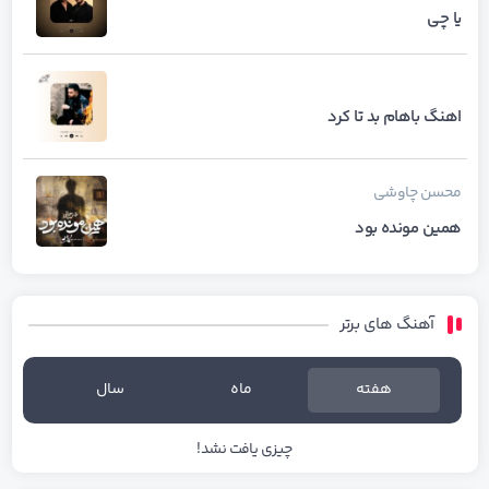
یا چی
اهنگ باهام بد تا کرد
محسن چاوشی
همین مونده بود
آهنگ های برتر
هفته
ماه
سال
چیزی یافت نشد!