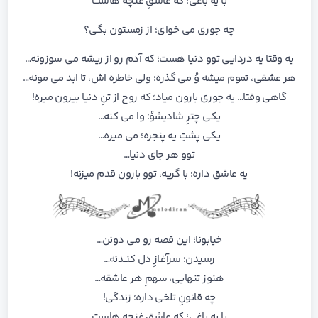
با یه باغی؛ که عاشقِ غنچه هاست
چه جوری می خوای؛ از زمستون بگی؟
یه وقتا یه دردایی توو دنیا هست؛ که آدم رو از ریشه می سوزونه…
هر عشقی، تموم میشه وُ می گذره؛ ولی خاطره اش، تا ابد می مونه…
گاهی وقتا… یه جوری بارون میاد؛ که روح از تنِ دنیا بیرون میره!
یکی چترِ شادیشوُ؛ وا می کنه…
یکی پشتِ یه پنجره؛ می میره…
توو هر جای دنیا…
یه عاشق داره؛ با گریه، توو بارون قدم میزنه!
خیابونا؛ این قصه رو می دونن…
رسیدن؛ سرآغـازِ دل کنــدنه…
هنوز تنهایی، سهمِ هر عاشقه…
چه قانونِ تلخی داره؛ زندگی!
با یه باغی؛ که عاشقِ غنچه هاست