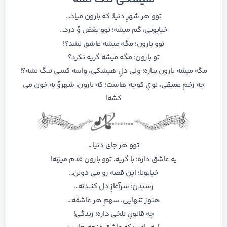
توو هر شهرِ دنیا؛ که بارون میاد…
خیابونی، گم میشه؛ توو بغض وُ درد…
توو بارون؛ مگه میشه عاشق نشد؟!
تو بارون؛ مگه میشه گریه نکرد؟
مگه میشه بارون بباره؛ ولی دلِ هیشکی، واسه کسی تنگ نشه؟!
چه زخمِ عمیقی، تویِ کوچه هاست؛ که بارون، شهروُ به خون می
کشه!
توو هر جای دنیا…
یه عاشق داره؛ با گریه، توو بارون قدم میزنه!
خیابونا؛ این قصه رو می دونن…
رسیدن؛ سرآغازِ دل کنـــدنه…
هنوز تنهایی، سهمِ هر عاشقه…
چه قانونِ تلخی داره؛ زندگی!