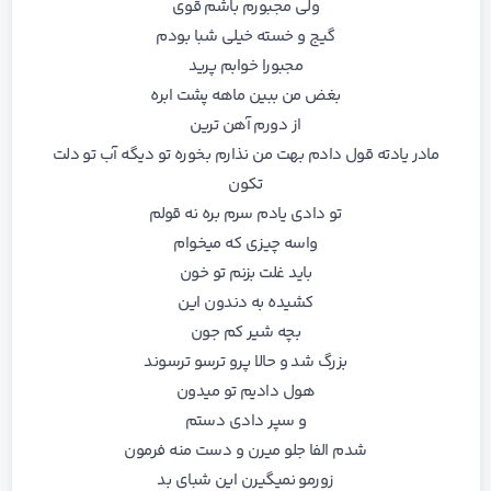
وﻟﻰ ﻣﺠﺒﻮرم ﺑﺎﺷﻢ ﻗﻮی
ﮔﻴﺞ و ﺧﺴﺘﻪ ﺧﻴﻠﻰ ﺷﺒﺎ ﺑﻮدم
ﻣﺠﺒﻮرا ﺧﻮاﺑﻢ ﭘﺮﻳﺪ
ﺑﻐﺾ ﻣﻦ ﺑﺒﻴﻦ ﻣﺎﻫﻪ ﭘﺸﺖ اﺑﺮه
از دورم آﻫﻦ ﺗﺮﻳﻦ
ﻣﺎدر ﻳﺎدﺗﻪ ﻗﻮل دادم ﺑﻬﺖ ﻣﻦ ﻧﺬارم ﺑﺨﻮره تو دﻳﮕﻪ آب ﺗﻮ دﻟﺖ
ﺗﻜﻮن
ﺗﻮ دادی ﻳﺎدم ﺳﺮم ﺑﺮه ﻧﻪ ﻗﻮﻟﻢ
واﺳﻪ ﭼﻴﺰی ﻛﻪ ﻣﻴﺨﻮام
ﺑﺎﻳﺪ ﻏﻠﺖ ﺑﺰﻧﻢ ﺗﻮ ﺧﻮن
ﻛﺸﻴﺪه ﺑﻪ دﻧﺪون اﻳﻦ
ﺑﭽﻪ ﺷﻴﺮ ﻛﻢ ﺟﻮن
ﺑﺰرگ ﺷﺪ و ﺣﺎﻟﺎ ﭘﺮو ﺗﺮﺳﻮ ﺗﺮﺳﻮﻧﺪ
ﻫﻮل دادﻳﻢ ﺗﻮ ﻣﻴﺪون
و ﺳﭙﺮ دادی دﺳﺘﻢ
ﺷﺪم اﻟﻔﺎ ﺟﻠﻮ ﻣﻴﺮن و دﺳﺖ ﻣﻨﻪ ﻓﺮﻣﻮن
زورﻣﻮ ﻧﻤﻴﮕﻴﺮن اﻳﻦ ﺷﺒﺎی ﺑﺪ