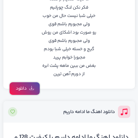
فکر نکن لنگ چوپانیم
ﺧﻴﻠﻰ ﺷﺒﺎ ﻧﻴﺴﺖ ﺣﺎل ﻣﻦ ﺧﻮب
وﻟﻰ ﻣﺠﺒﻮرم ﺑﺎﺷﻢ ﻗﻮی
رو ﺻﻮرت ﺑﻮد اﺷﻜﺎی ﻣﻦ روش
وﻟﻰ ﻣﺠﺒﻮرم ﺑﺎﺷﻢ ﻗﻮی
ﮔﻴﺞ و ﺧﺴﺘﻪ ﺧﻴﻠﻰ ﺷﺒﺎ ﺑﻮدم
ﻣﺠﺒﻮرا ﺧﻮاﺑﻢ ﭘﺮﻳﺪ
ﺑﻐﺾ ﻣﻦ ﺑﺒﻴﻦ ﻣﺎﻫﻪ ﭘﺸﺖ اﺑﺮه
از دورم آﻫﻦ ﺗﺮﻳﻦ
دانلود
دانلود اهنگ ما ادامه داریم
دانلود اهنگ ما ادامه داریم با کیفیت 128 و