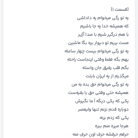
[قسمت ۱]
یه تو رگی میخوام یه داداشی
که همیشه خدا یه جا باشیم
با هم درگیر شیم با صدا آژیر
مست بریم تو دیوار بره بگا ماشین
یه تو رگی میخوام بیست چهار ساعته
بهم بگه فقط وقتی اینجاست راحته
بگم قلب رفیق جان واسته
میگذرم از یه ایران بابتت
یه تو رگی میخوام حق بده به من
همیشه حتی وقتی حق با بقیه‌ست
یکی که یکی دیگه اَ ما نگیرش
دوباره قدم نزنم تنها ولیعصر
یکی که زدم بزنه
هرجا میره منم ببره
حرفم حرفشه حرف اون حرفِ منه