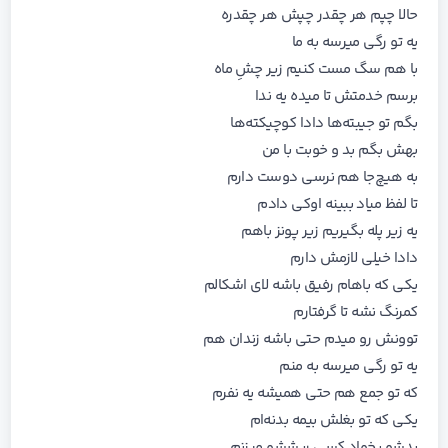
حالا چپم هر چقدر چپش هر چقدره
یه تو رگی میرسه به ما
با هم سگ مست کنیم زیر چشِ ماه
برسم خدمتش تا میده یه ندا
بگم تو جیبته‌ها دادا کوچیکته‌ها
بهش بگم بد و خوبت با من
به هیچ‌جا هم نرسی دوست دارم
تا لفظ میاد ببینه اوکی دادم
یه زیر پله بگیریم زیر پونز باهم
دادا خیلی لازمش دارم
یکی که باهام رفیق باشه لای اشکالم
کمرنگ نشه تا گرفتارم
توونش رو میدم حتی باشه زندان هم
یه تو رگی میرسه به منم
که تو جمع هم حتی همیشه یه نفرم
یکی که تو بغلش بیمه بدنه‌ام
بدشو بخواد کسی ریششو میزنم