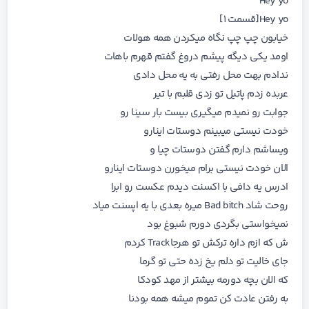
Hey yo
Hey yo[قسمت ۱]
خیابون چپ چپ نگاه میکردن همه هولات
اومد یکی دیگه پیشم دروغ گفتم قهرم باهات
ندادم بهت محل رفتی به یه محل دادی
عربده زدم پاتیل تو زدی قلبم با تیر
جوابت رو نمیدم میگیری بیست بار سینا رو
خودت نیستی میبینم دوستات اینارو
ویساشم دارم گفتن دوستات چیا و
الان خودت نیستی برام میخورن دوستات اینارو
ادرس یه دافی با اکسنت دیدم عکست رو ابرا
روحت شاد Bad bitch میره بعدی با یه اپسنت میاد
نمیخواستی بگردی دورم شبوغ بود
ش که ازم داره ترکش تو هرجاTrack کردم
جای خالیت تو دلم یخ زده حتی تو گرما
که الان بچه دورمه بیشتر از مهد کودکا
به رفتن عادت کن تموم میشه همه بودنا