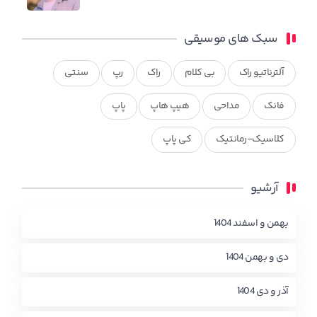
سبک های موسیقی
آلترناتیو راک
بی کلام
راک
رپ
سنتی
فانک
مداحی
هیپ هاپ
پاپ
کلاسیک-رمانتیک
کی پاپ
آرشیو
بهمن و اسفند 1404
دی و بهمن 1404
آذر و دی 1404