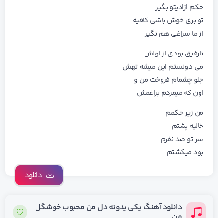
ﺣﻜﻢ ازادﻳﺘﻮ ﺑﮕﻴﺮ
ﺗﻮ ﺑﺮی ﺧﻮش ﺑﺎﺷﻰ ﻛﺎﻓﻴﻪ
از ﻣﺎ ﺳﺮاﻏﻰ ﻫﻢ ﻧﮕﻴﺮ
ﻧﺎرﻓﻴﻖ ﺑﻮدی از اوﻟﺶ
ﻣﻰ دوﻧﺴﺘﻢ اﻳﻦ ﻣﻴﺸﻪ ﺗﻬﺶ
ﺟﻠﻮ ﭼﺸﻤﺎم ﻓﺮوﺧﺖ ﻣﻦ و
اون ﻛﻪ ﻣﻴﻤﺮدم ﺑﺮاﻏﻤﺶ
ﻣﻦ زﻳﺮ ﺣﻜﻤﻢ
ﺧﺎﻟﻴﻪ ﭘﺸﺘﻢ
ﺳﺮ ﺗﻮ ﺻﺪ ﻧﻔﺮم
ﺑﻮد ﻣﻴﻜﺸﺘﻢ
دانلود
دانلود آهنگ یکی یدونه دل من محبوب خوشگل
من