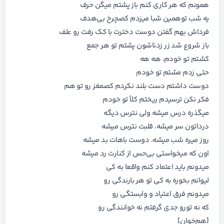
همونم که هر کاری کنم باز پشتم میگن حرف
یه شب توهمین شبا میزدم کصچرخ بی‌هدف
فرداش بهم گفتن دوست دخترت با کک رفت رو علف
باز شروع شد زر زدناشون پشتم تو هر جمع
کشتم تو خودم، هه هه
حتی زدم مشتم تو خودم
دوست داشتم دست بلند نکردم کصمغز رو تو هم
فکر نکن ترسیدم ریختم کلاً تو خودم
میگذره درس میشه ولی نترس دیگه
درداتون سر میشه، قلبت نترس میشه
روز میره شب میشه، دوست باهات بد میشه
اون که میخواستی بی‌حس از کنارت رد میشه
میدونم باید اعتماد کنم واقعا به کی
لیوانم بخوره به کی تو هر بارندگی رو
میدونم فرق اعتیاد و وابستگی رو
که نه تورو جدی گرفتم نه خوانندگی رو
[هم‌خوان]