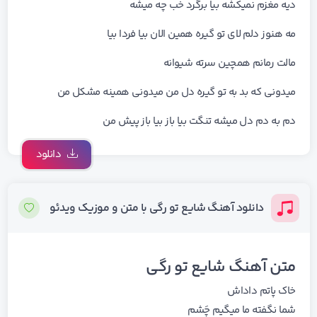
دﻳﻪ ﻣﻐﺰم ﻧﻤﻴﻜﺸﻪ ﺑﻴﺎ ﺑﺮﮔﺮد ﺧﺐ ﭼﻪ ﻣﻴﺸﻪ
ﻣﻪ ﻫﻨﻮز دﻟﻢ ﻟﺎی ﺗﻮ ﮔﻴﺮه ﻫﻤﻴﻦ اﻟﺎن ﺑﻴﺎ ﻓﺮدا ﺑﻴﺎ
ﻣﺎﻟﺖ رﻣﺎﻧﻢ ﻫﻤﭽﻴﻦ ﺳﺮﺗﻪ ﺷﻴﻮاﻧﻪ
ﻣﻴﺪوﻧﻰ ﻛﻪ ﺑﺪ ﺑﻪ ﺗﻮ ﮔﻴﺮه دل ﻣﻦ ﻣﻴﺪوﻧﻰ ﻫﻤﻴﻨﻪ ﻣﺸﻜﻞ ﻣﻦ
دم ﺑﻪ دم دل ﻣﻴﺸﻪ ﺗﻨﮕﺖ ﺑﻴﺎ ﺑﺎز ﺑﻴﺎ ﺑﺎز ﭘﻴﺶ ﻣﻦ
دانلود
دانلود آهنگ شایع تو رگی با متن و موزیک ویدئو
متن آهنگ شایع تو رگی
خاک پاتم داداش
شما نگفته ما میگیم چَشم