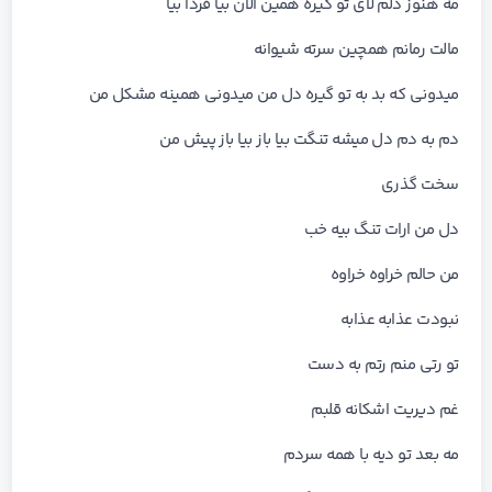
ﻣﻪ ﻫﻨﻮز دﻟﻢ ﻟﺎی ﺗﻮ ﮔﻴﺮه ﻫﻤﻴﻦ اﻟﺎن ﺑﻴﺎ ﻓﺮدا ﺑﻴﺎ
ﻣﺎﻟﺖ رﻣﺎﻧﻢ ﻫﻤﭽﻴﻦ ﺳﺮﺗﻪ ﺷﻴﻮاﻧﻪ
ﻣﻴﺪوﻧﻰ ﻛﻪ ﺑﺪ ﺑﻪ ﺗﻮ ﮔﻴﺮه دل ﻣﻦ ﻣﻴﺪوﻧﻰ ﻫﻤﻴﻨﻪ ﻣﺸﻜﻞ ﻣﻦ
دم ﺑﻪ دم دل ﻣﻴﺸﻪ ﺗﻨﮕﺖ ﺑﻴﺎ ﺑﺎز ﺑﻴﺎ ﺑﺎز ﭘﻴﺶ ﻣﻦ
ﺳﺨﺖ ﮔﺬری
دل ﻣﻦ ارات ﺗﻨﮓ ﺑﻴﻪ ﺧﺐ
ﻣﻦ ﺣﺎﻟﻢ ﺧﺮاوه ﺧﺮاوه
ﻧﺒﻮدت ﻋﺬاﺑﻪ ﻋﺬاﺑﻪ
ﺗﻮ رﺗﻰ ﻣﻨﻢ رﺗﻢ ﺑﻪ دﺳﺖ
ﻏﻢ دﻳﺮﻳﺖ اﺷﻜﺎﻧﻪ ﻗﻠﺒﻢ
ﻣﻪ ﺑﻌﺪ ﺗﻮ دﻳﻪ ﺑﺎ ﻫﻤﻪ ﺳﺮدم