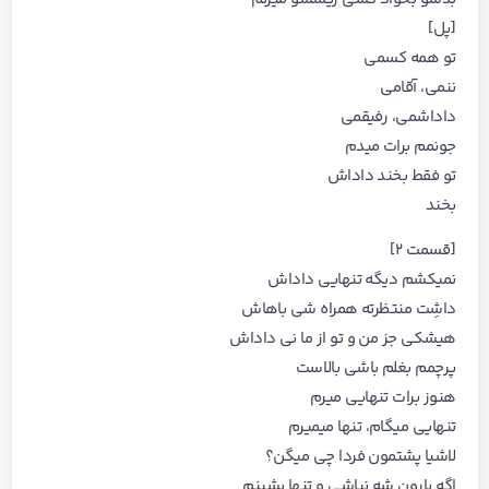
[پل]
تو همه کسمی
ننمی، آقامی
داداشمی، رفیقمی
جونمم برات میدم
تو فقط بخند داداش
بخند
[قسمت ۲]
نمیکشم دیگه تنهایی داداش
داشِت منتظرته همراه شی باهاش
هیشکی جز من و تو از ما نی داداش
پرچمم بغلم باشی بالاست
هنوز برات تنهایی میرم
تنهایی میگام، تنها میمیرم
لاشیا پشتمون فردا چی میگن؟
اگه بارون شه نباشی و تنها بشینم