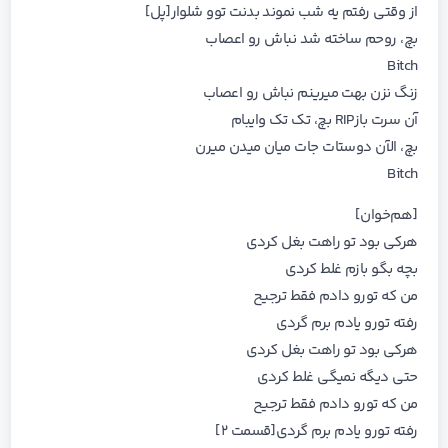
از وقتی رفتم یه شب نموند بدنت توو شلوار[پل]
بچ، روحم ساخته شد نباش رو اعصاب
Bitch
زنگ نزن بهت میرینم نباش رو اعصاب
آن سرت بازRIP بچ، تک تک وایبام
بچ، الآن دوستات جات میان میدن میرن
Bitch
[هم‌خوان]
هرکی بود تو راهت بغل کردی
بچه بگو بازم غلط کردی
من که تورو دادم فقط ترجیح
رفته تورو یادم برم گردی
هرکی بود تو راهت بغل کردی
حتی دیگه نمیگی غلط کردی
من که تورو دادم فقط ترجیح
رفته تورو یادم برم گردی[قسمت ۲]