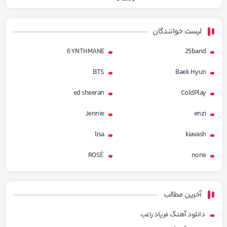
لیست خوانندگان
6YNTHMANE
25band
BTS
Baek Hyun
ed sheeran
ColdPlay
Jennie
enzi
lisa
kiavash
ROSÉ
none
آخرین مطالب
دانلود آهنگ فریاد راغب