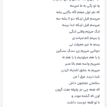
یه تو رگی به ما میرسه
که نفر اول صفم اگه بگایی بشه
میرسم قبلِ اینکه دو تا بشه سه
میرسم قبل اینکه خدا برسه
لنگ میزنم وقتی لنگی
یا ببینم کم میخندی
رسم ما غیر معرفت نی
دوتایی میریم زیر سنگِ سنگین
یا با هم میتونیم یا با هم نه
نمیریم واسه هم بالا منبر
میریم به عشق اشتباه کردن
شبا دربند عرق اَ من
سلامتی جفتمون داش
که همه چی جز رفیقه مفت گرون
اون که گشنه موند و
با تو لقمه دوست داشت