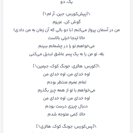
یک، دو
\[پیش‌کورس: جین، آر ام\]
گوش کن، عزیزم
من در آسمان پرواز می‌کنم (با دو بالی که آن زمان به من دادی)
حالا اینجا خیلی بالاست
می‌خواهم تو را در چشمانم ببینم
بله، تو من را به یک پسر عاشق تبدیل می‌کنی
\[کورس: هالزی، جونگ کوک، جیمین\]
اوه خدای من، اوه خدای من
تمام عمرم منتظر بودم
می‌خواهم با تو از همه چیز بگذرم
اوه خدای من، اوه خدای من
دنبال چیزی درست بودم
حالا، کمی متوجه شدم
\[پس‌کورس: جونگ کوک، هالزی\]