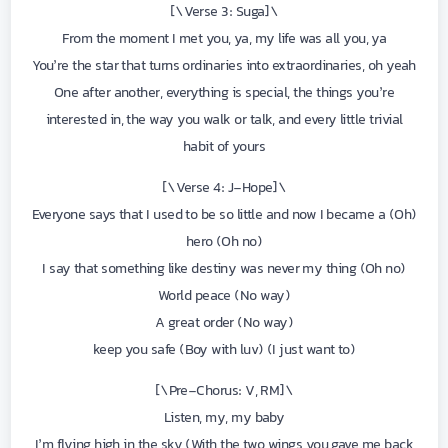
\[Verse 3: Suga\]
From the moment I met you, ya, my life was all you, ya
You’re the star that turns ordinaries into extraordinaries, oh yeah
One after another, everything is special, the things you’re
interested in, the way you walk or talk, and every little trivial
habit of yours
\[Verse 4: J-Hope\]
(Oh) Everyone says that I used to be so little and now I became a
hero (Oh no)
I say that something like destiny was never my thing (Oh no)
World peace (No way)
A great order (No way)
(I just want to) keep you safe (Boy with luv)
\[Pre-Chorus: V, RM\]
Listen, my, my baby
I’m flying high in the sky (With the two wings you gave me back