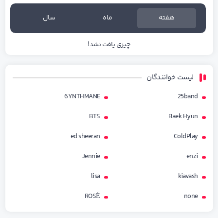
هفته
ماه
سال
چیزی یافت نشد!
لیست خوانندگان
6YNTHMANE
25band
BTS
Baek Hyun
ed sheeran
ColdPlay
Jennie
enzi
lisa
kiavash
ROSÉ
none