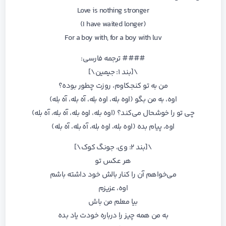
Love is nothing stronger
(I have waited longer)
For a boy with, for a boy with luv
#### ترجمه فارسی:
\[بند ۱: جیمین\]
من به تو کنجکاوم، روزت چطور بوده؟
اوه، به من بگو (اوه بله، اوه بله، آه بله، آه بله)
چی تو را خوشحال می‌کند؟ (اوه بله، اوه بله، آه بله، آه بله)
اوه، پیام بده (اوه بله، اوه بله، آه بله، آه بله)
\[بند ۲: وی، جونگ کوک\]
هر عکس تو
می‌خواهم آن را کنار بالش خود داشته باشم
اوه، عزیزم
بیا معلم من باش
به من همه چیز را درباره خودت یاد بده