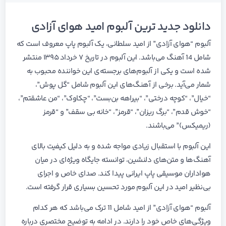
دانلود جدید ترین آلبوم امید هوای آزادی
آلبوم “هوای آزادی” از امید سلطانی، یک آلبوم پاپ معروف است که
شامل 14 آهنگ می‌باشد. این آلبوم در تاریخ ۷ خرداد ۱۳۹۵ منتشر
شده است و یکی از آلبوم‌های برجسته‌ی این خواننده محبوب به
شمار می‌آید. برخی از آهنگ‌های این آلبوم شامل “گل پوش”،
“خیال”، “کوچه درختی”، “بیراهه بن‌بست”، “چکاوک”، “من عاشقتم”،
“خوش قدم”، “برگ ریزان”، “قرمز”، “خانه بی سقف” و “قرمز
(ریمیکس)” می‌باشند.
این آلبوم با استقبال زیادی مواجه شده و به دلیل کیفیت بالای
آهنگ‌ها و متن‌های دلنشین، توانسته جایگاه ویژه‌ای در میان
هواداران موسیقی پاپ ایرانی پیدا کند. صدای خاص و اجرای
بی‌نظیر امید در این آلبوم مورد تحسین بسیاری قرار گرفته است.
آلبوم “هوای آزادی” از امید شامل 11 ترک می‌باشد که هر کدام
ویژگی‌های خاص خود را دارند. در ادامه به توضیح مختصری درباره