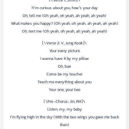
\[Verse 1: Jimin\]
I’m curious about you, how’s your day?
Oh, tell me (Oh yeah, oh yeah, ah yeah, ah yeah)
What makes you happy? (Oh yeah, oh yeah, ah yeah, ah yeah)
Oh, text me (Oh yeah, oh yeah, ah yeah, ah yeah)
\[Verse 2: V, Jung Kook\]
Your every picture
I wanna have it by my pillow
Oh, bae
Come be my teacher
Teach me everything about you
Your one, your two
\[Pre-Chorus: Jin, RM\]
Listen, my, my baby
I’m flying high in the sky (With the two wings you gave me back
then)