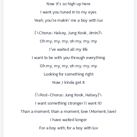
Now it’s so high up here
I want you tuned in to my eyes
Yeah, you’re makin’ me a boy with luv
\[Chorus: Halsey, Jung Kook, Jimin\]
Oh my, my, my, oh my, my, my
I’ve waited all my life
I want to be with you through everything
Oh my, my, my, oh my, my, my
Looking for something right
Now, I kinda get it
\[Post-Chorus: Jung Kook, Halsey\]
I want something stronger (I want it)
Than a moment, than a moment, love (Moment, love)
I have waited longer
For a boy with, for a boy with luv