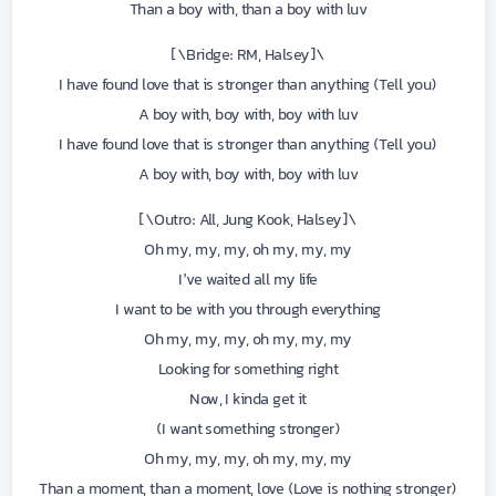
Than a boy with, than a boy with luv
\[Bridge: RM, Halsey\]
(Tell you) I have found love that is stronger than anything
A boy with, boy with, boy with luv
(Tell you) I have found love that is stronger than anything
A boy with, boy with, boy with luv
\[Outro: All, Jung Kook, Halsey\]
Oh my, my, my, oh my, my, my
I’ve waited all my life
I want to be with you through everything
Oh my, my, my, oh my, my, my
Looking for something right
Now, I kinda get it
(I want something stronger)
Oh my, my, my, oh my, my, my
Than a moment, than a moment, love (Love is nothing stronger)