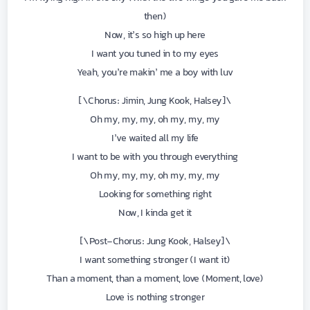
then)
Now, it’s so high up here
I want you tuned in to my eyes
Yeah, you’re makin’ me a boy with luv
\[Chorus: Jimin, Jung Kook, Halsey\]
Oh my, my, my, oh my, my, my
I’ve waited all my life
I want to be with you through everything
Oh my, my, my, oh my, my, my
Looking for something right
Now, I kinda get it
\[Post-Chorus: Jung Kook, Halsey\]
I want something stronger (I want it)
Than a moment, than a moment, love (Moment, love)
Love is nothing stronger