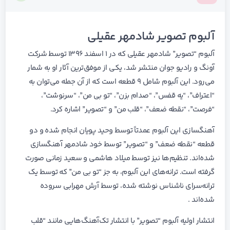
آلبوم تصویر شادمهر عقیلی
آلبوم “تصویر” شادمهر عقیلی که در ۱ اسفند ۱۳۹۶ توسط شرکت
آونگ و رادیو جوان منتشر شد، یکی از موفق‌ترین آثار او به شمار
می‌رود. این آلبوم شامل ۹ قطعه است که از آن جمله می‌توان به
“اعتراف”، “یه قفس”، “صدام بزن”، “تو بی من”، “سرنوشت”،
“فرصت”، “نقطه ضعف”، “قلب من” و “تصویر” اشاره کرد.
آهنگسازی این آلبوم عمدتاً توسط وحید پویان انجام شده و دو
قطعه “نقطه ضعف” و “تصویر” توسط خود شادمهر آهنگسازی
شده‌اند. تنظیم‌ها نیز توسط میلاد هاشمی و سعید زمانی صورت
گرفته است. ترانه‌های این آلبوم، به جز “تو بی من” که توسط یک
ترانه‌سرای ناشناس نوشته شده، توسط آرش مهرابی سروده
شده‌اند .
انتشار اولیه آلبوم “تصویر” با انتشار تک‌آهنگ‌هایی مانند “قلب