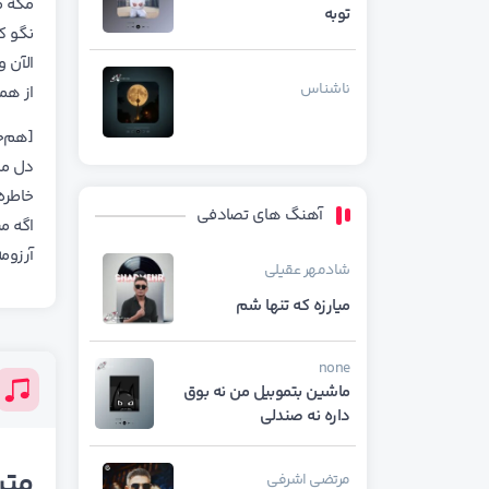
مگه م
توبه
نگو ک
الآن 
ناشناس
از هم
[هم‌خ
دل من
خاطره
آهنگ های تصادفی
اگه م
آرزومه
شادمهر عقیلی
میارزه که تنها شم
none
ماشین بتموبیل من نه بوق
داره نه صندلی
متن
مرتضی اشرفی