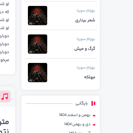
تو شبی
بهرام
سورنا
که در
تو شب
شعر بیداری
تو شد
دوباره
بهرام
سورنا
دوباره
گرگ و میش
دوباره
میخوا
بهرام
سورنا
مهلکه
بایگانی
بهمن و اسفند 1404
متن
دی و بهمن 1404
نت