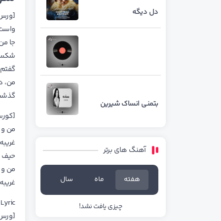
دل دیگه
[ورس
واست 
جا من
شکست 
گفتم 
من، د
گذشت
بتمنی انساک شیرین
[کور
من و ت
غریبه
آهنگ های برتر
حیف ا
من و ت
هفته
ماه
سال
غریبه
Lyric
چیزی یافت نشد!
[ورس 