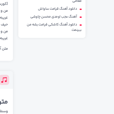
مقامی
[کور
دانلود آهنگ قیامت ساواش
من و ت
آهنگ عجب اومدی محسن چاوشی
غریبه
حیف ا
دانلود آهنگ کاشکی قیامت بشه من
ببینمت
من و ت
غریبه
متن آه
متن
وسط ه