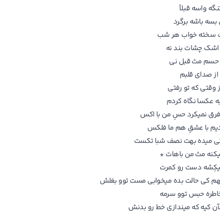
گه واسه قبلاً
بسه باشه برگرد
 سخته خواب هر شب
 اشک چشات بند نه
حسم مث قبل نی
از صدای قلبم
ز وقتی که تو رفتی
ه عکسا نگاه کردم
رق نمیکرد حسِ من با اکس
یم با عشقِ هم ما فلکس
کی میده بهت نصف شبا تکست
کنه مث من باهات *
کِشه دست رو کمرت
هم کی حالت بده میخوابی مست توو بغلش
اطره حبس توو سرمه
لآن کیه که میندازی خط رو بدنش