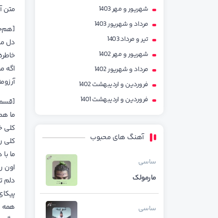
شهریور و مهر 1403
متن آ
مرداد و شهریور 1403
[هم‌خ
تیر و مرداد 1403
دل من
شهریور و مهر 1402
خاطره
اگه م
مرداد و شهریور 1402
آرزومه
فروردین و اردیبهشت 1402
فروردین و اردیبهشت 1401
[قسم
ما هم
کلی خ
آهنگ های محبوب
کلی رو
ما با
ساسی
اون ر
مارمولک
دلم ت
پیکای
همه ر
ساسی