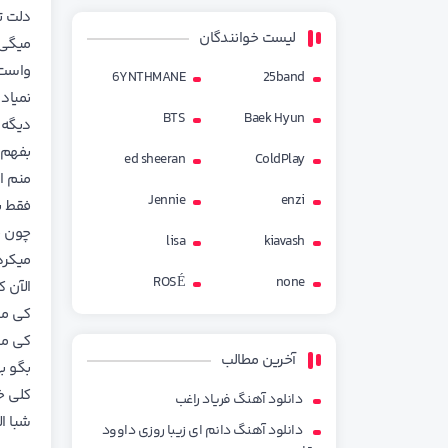
دلت تن
لیست خوانندگان
میگی 
واست
6YNTHMANE
25band
نمیاد
BTS
Baek Hyun
دیگه 
بفهم 
ed sheeran
ColdPlay
منم ا
Jennie
enzi
فقط ب
چون ف
lisa
kiavash
میکرد
ROSÉ
none
الآن 
کی می
کی می
آخرین مطالب
بگو ب
کلی خ
دانلود آهنگ فریاد راغب
شبا ا
دانلود آهنگ دانم ای زیبا روزی داوود