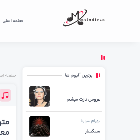
صفحه اصلی
برترین آلبوم ها
صفحه اص
عروس نازت میشم
متن
بهرام
سورنا
معی
سنگسار