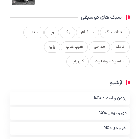
سبک های موسیقی
آلترناتیو راک
بی کلام
راک
رپ
سنتی
فانک
مداحی
هیپ هاپ
پاپ
کلاسیک-رمانتیک
کی پاپ
آرشیو
بهمن و اسفند 1404
دی و بهمن 1404
آذر و دی 1404