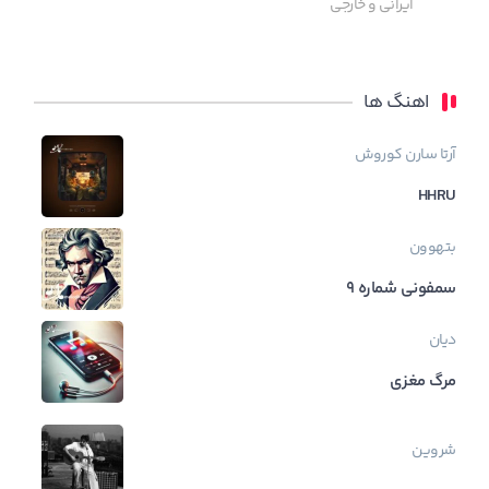
ایرانی و خارجی
اهنگ ها
آرتا
سارن
کوروش
HHRU
بتهوون
سمفونی شماره ۹
دیان
ﻣﺮگ ﻣﻐﺰی
شروین