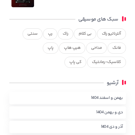
سبک های موسیقی
آلترناتیو راک
بی کلام
راک
رپ
سنتی
فانک
مداحی
هیپ هاپ
پاپ
کلاسیک-رمانتیک
کی پاپ
آرشیو
بهمن و اسفند 1404
دی و بهمن 1404
آذر و دی 1404