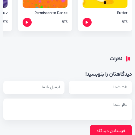
h Luv
Permisson to Dance
Butter
BTS
BTS
BTS
نظرات
دیدگاهتان را بنویسید!