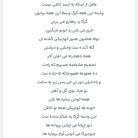
غافل از اینکه یه جسد کافی نیست
واسه این همه گرگ وسط این همه بیابون
گرگا رد پاهارو می بینن
جَری می شن رد خونو میگیرن
توله هاشون هنوز کوچیکن گشنه ان
گله گنده ست وحشی و درشتن
همه باهم راه می افتن آخر
تصمیم مشخصه مسیرم که راحت
ده معلومه همونجائه ته جاده ست
و راه خیلی دور نی می رسن زیر یه ساعت
بو میاد بوی گل و آهن
همه خوابن پنجره ها بازن
خونه ها کوچیکن همه تو اتاقن
این واسه گرگا یه شکار ساده ست
دور چراغا می چرخن پروانه ها
جیرجیرکا می خونن آواز بیچاره ها