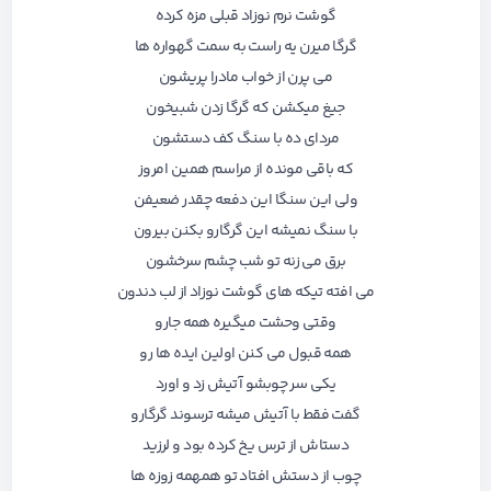
گوشت نرم نوزاد قبلی مزه کرده
گرگا میرن یه راست به سمت گهواره ها
می پرن از خواب مادرا پریشون
جیغ میکشن که گرگا زدن شبیخون
مردای ده با سنگ کف دستشون
که باقی مونده از مراسم همین امروز
ولی این سنگا این دفعه چقدر ضعیفن
با سنگ نمیشه این گرگارو بکنن بیرون
برق می زنه تو شب چشم سرخشون
می افته تیکه های گوشت نوزاد از لب دندون
وقتی وحشت میگیره همه جارو
همه قبول می کنن اولین ایده ها رو
یکی سر چوبشو آتیش زد و اورد
گفت فقط با آتیش میشه ترسوند گرگارو
دستاش از ترس یخ کرده بود و لرزید
چوب از دستش افتاد تو همهمه زوزه ها