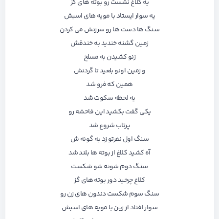
یه کلاغ نشست رو‌ بوته های گز
یه سوار ایستاد با مویه های اسبش
سنگ ها دست ها رو‌ سرزنش می کردن
زمین گشنه خندید به خندقش
زنو ‌کشیدن به مسلخ
و زمین اونو بلعید تا گردنش
همین که فرو شد
یه لحظه سکوت شد
یکی گفت بکشید این فاحشه رو
پرتاب شروع شد
سنگ اول نفرتو زد به گونه ش
آه کشید کلاغ از بوته ها بلند شد
سنگ دوم شونه شو شکست
کلاغ چرخید دور بوته های گز
سنگ سوم شکست دندون های زن رو
سوار افتاد از زین با مویه های اسبش