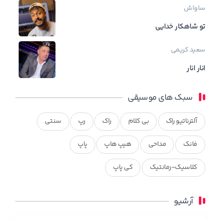
ساواش
تو شاهکار خدایی
سعید کریمی
انار انار
سبک های موسیقی
آلترناتیو راک
بی کلام
راک
رپ
سنتی
فانک
مداحی
هیپ هاپ
پاپ
کلاسیک-رمانتیک
کی پاپ
آرشیو