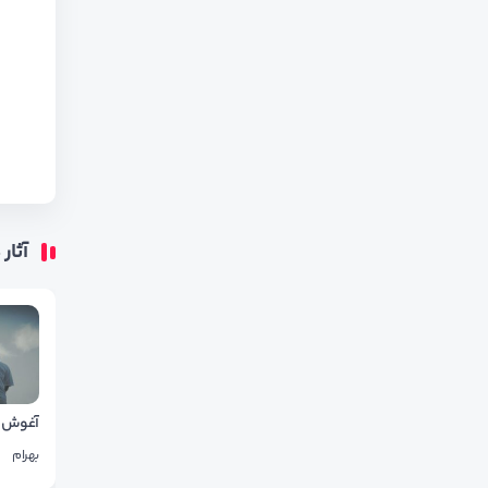
آثار
آغوش
بهرام