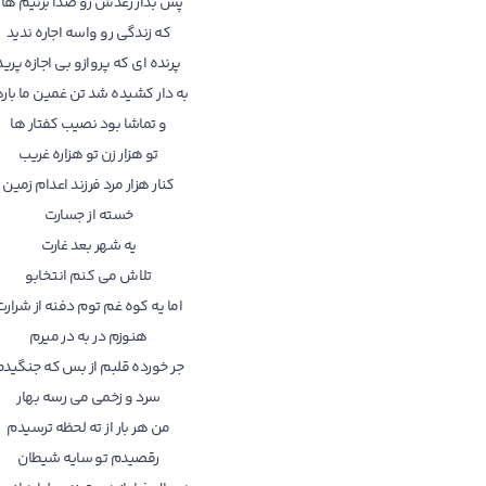
پس بذار رعدش رو صدا بزنیم ها؟
که زندگی رو واسه اجاره ندید
پرنده ای که پروازو بی اجازه پرید
به دار کشیده شد تن غمین ما باره
و تماشا بود نصیب کفتار ها
تو هزار زن تو هزاره غریب
کنار هزار مرد فرزند اعدام زمین
خسته از جسارت
یه شهر بعد غارت
تلاش می کنم انتخابو
اما یه کوه غم توم دفنه از شرارت
هنوزم در به در میرم
جر خورده قلبم از بس که جنگید
سرد و زخمی می رسه بهار
من هر بار از ته لحظه ترسیدم
رقصیدم تو سایه شیطان