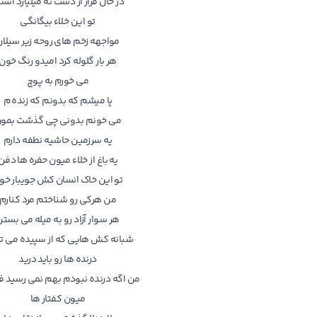
در حال فرار از دست نه میلیارد انس
تو این خلاء بیگانگی
مواجهه زخم های روحه زیر سیلان
هر بار گلوله کرد امیدو‌ رنگ خون
می خورم به پوچ
پا میشم که بدونم که زنده م
می خونم بدونی چی گذشت بمو
یه سرزمین حاشیه نطفه دارم
یه باغ از خلاء میون حفره ها دفن
تو این خاک انسان کش جویبار خو
من هر‌کی رو شناختم مرد کنارم
هر سوار آزاد رو به میله می بست
شبانه کش هایی که از سپیده می ت
درنده ها رو باید درید
من اگه درنده نبودم بهم نمی رسید 
میون کفتار ها