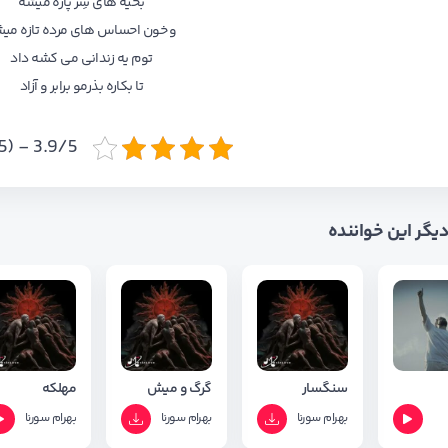
بخیه های سِر پاره میشه
و خون احساس های مرده تازه می
توم یه زندانی می کشه داد
تا بکاره بذرمو برابر و آزاد
3.9/5 - (15 امتیاز)
 دیگر این خواننده
سنگسار
گرگ و میش
مهلکه
بهرام
سورنا
بهرام
سورنا
بهرام
سورنا