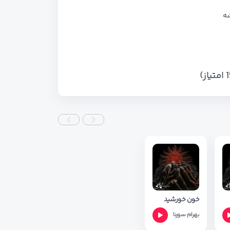
شه
خون خورشید
بهرام
سورنا