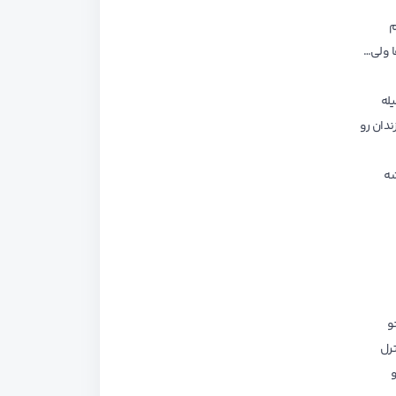
م
ا ولی…
یله
دان رو
شه
و
رل
و