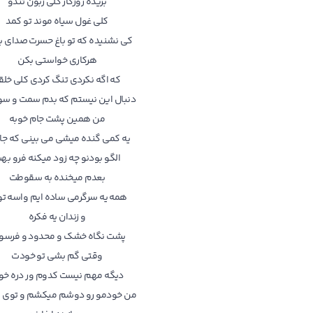
بریده روزگار کلی زبون تندو
کلی غول سیاه موند تو کمد
کی نشنیده که تو باغ حسرت صدای ب
هرکاری خواستی بکن
که اگه نکردی تنگ کردی کلی خلق
دنبال این نیستم که بدم سمت و سو
من همین پشت جام خوبه
یه کمی گنده میشی می بینی که جا
الگو بودنو چه زود میکنه فرو به
بعدم میخنده به سقوطت
همه یه سرگرمی ساده ایم واسه ت
و زندان یه فکره
پشت نگاه خشک و محدود و فرسو
وقتی گم بشی تو خودت
دیگه مهم نیست کدوم ور دره خو
من خودمو رو دوشم میکشم و توی 