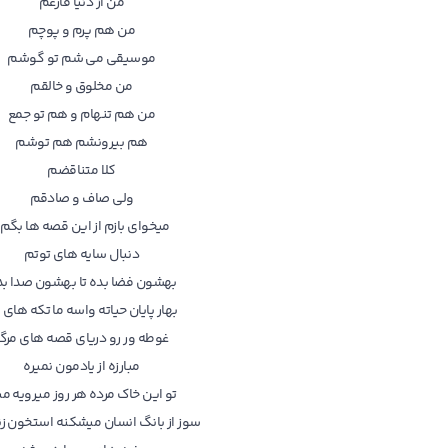
من از دنیا فارغم
من هم پرم و پوچم
موسیقی می شم تو گوشم
من مخلوق و خالقم
من هم تنهام و هم تو جمع
هم بیرونشم هم توشم
کلا متناقضم
ولی صاف و صادقم
میخوای بازم از این قصه ها بگم
دنبال سایه های توتم
بهشون فضا بده تا بهشون صدا ب
بهار پایان حیاته واسه ما تکه های 
غوطه ور رو دریای قصه های مرگ
مبارزه از یادمون نمیره
تو این خاک مرده هر روز میرویه می
سوز از بانگ انسان میشکنه استخون زن