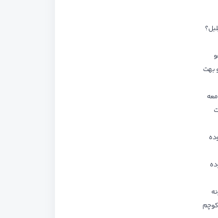
لبل؟
و
 بهت
معه
ت
وده
ده
نه
کوچم