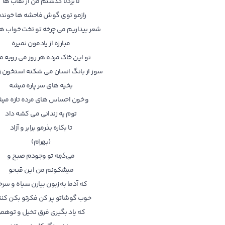
لا بزدلا گذشتم من از نقاب ها
رازمو توی گوش فاحشه ها خوند
شعر‌ بیداریم می چرخه تو تخت خواب ه
مبارزه از یادمون نمیره
تو ‌این خاک مرده هر روز می رویه م
سوز از بانگ انسان می شکنه استخون زن
بخیه های سر پاره میشه
و ‌خون احساس های مرده تازه می
توم یه زندانی می کشه داد
تا بکاره بذرمو برابر و آزاد
(بهرام)
می‌دَمِه تو وجودم صبح و
میشکونم من این قبحو
که آدما به زبون بیارن سیاه و سرخ
خوب گوشاتو پر کن فکرتو بکن کنت
که یاد بگیری فرق تخیل و توهم