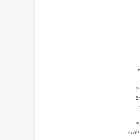
؟
دم
یخ
له
دان رو