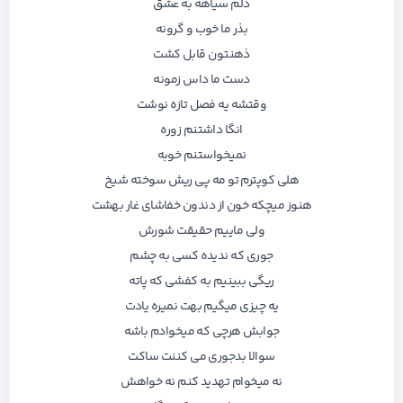
دلم سیاهه به عشق
بذر ما خوب و گرونه
ذهنتون قابل کشت
دست ما داس زمونه
وقتشه یه فصل تازه نوشت
انگا داشتنم زوره
نمیخواستنم خوبه
هلی کوپترم تو مه پی ریش سوخته شیخ
هنوز میچکه خون از دندون خفاشای غار بهشت
ولی ماییم حقیقت شورش
جوری که ندیده کسی به چشم
ریگی ببینیم به کفشی که پاته
یه چیزی میگیم بهت نمیره یادت
جوابش هرچی که میخوادم باشه
سوالا بدجوری می کننت ساکت
نه میخوام تهدید کنم نه خواهش