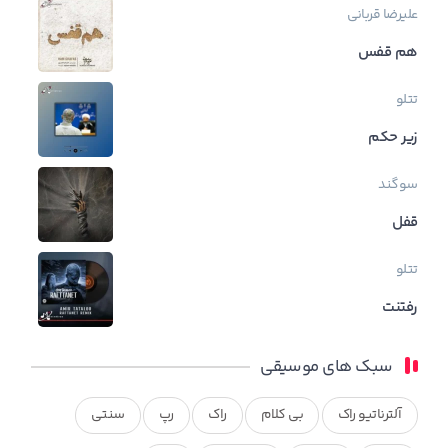
علیرضا قربانی
هم قفس
تتلو
زیر حکم
سوگند
قفل
تتلو
رفتنت
سبک های موسیقی
آلترناتیو راک
بی کلام
راک
رپ
سنتی