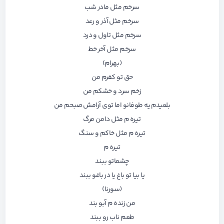
سرخم مثل مادر شب
سرخم‌ مثل آذر و رعد
سرخم مثل تاول و درد
سرخم مثل آخر خط
(بهرام)
حق تو کفرم من
زخم سرد و خشکم من
بلعیدم یه طوفانو اما توی آرامش صبحم من
تیره م مثل دامن مرگ
تیره م مثل خاکم و سنگ
تیره م
چشماتو ببند
یا بیا تو باغ یا در باغو ببند
(سورنا)
من زنده م آبو بند
طعم ناب رو ببند