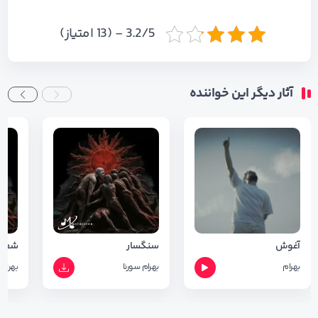
3.2/5 - (13 امتیاز)
آثار دیگر این خواننده
آغوش
سنگسار
شعر ب
بهرام
بهرام
سورنا
بهرام