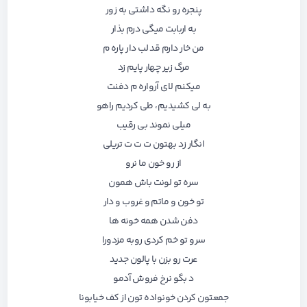
پنجره رو نگه داشتی به زور
به اربابت میگی درم بذار
من خار دارم قد لب دار پاره م
مرگ زیر چهار پایم زد
میکنم لای آرواره م دفنت
به لی کشیدیم، طی کردیم راهو
میلی نموند بی رقیب
انگار زد بهتون ت ت ت تریلی
از رو خون ما نرو
سره تو لونت باش همون
تو خون و ماتم و غروب و دار
دفن شدن همه خونه ها
سرو تو خم کردی رو‌به مزدورا
عرت رو بزن با پالون جدید
د بگو نرخ فروش آدمو
جمعتون کردن خونواده تون از کف خیابونا