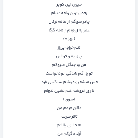
میون این کویر
زخمی ترین واحه دنیام
چادر سوگم از طاقه ترکان
عطر یه زوزه م از نافه گرگا
(بهرام)
تنم خرابه پرراز
پر زوزه و خرناس
من یه جنگل متروکم
تو یه گم شدگی خودخواست
حس میشه رو دوشم سنگینی فردا
تا روز خروشم هم نشین تنهام
(سورنا)
دالان جرمم من
تالار سرخم
نه خار زیر پالانم
آزاده گرگم من