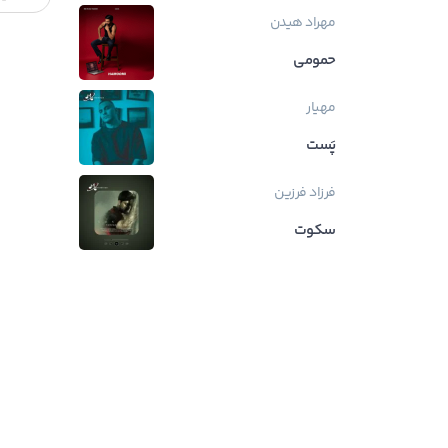
مهراد هیدن
حمومی
مهیار
پَست
فرزاد فرزین
سکوت