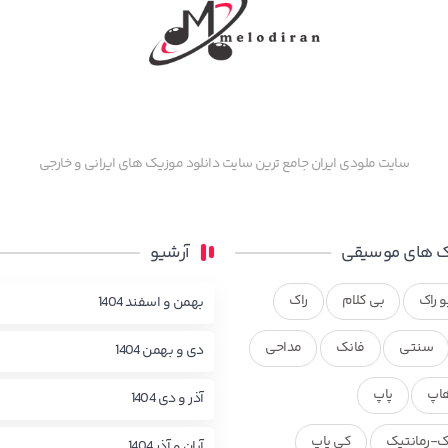
سایت ملودی ایران جامع ترین سایت دانلود موزیک های ایرانی و خارجی
 های موسیقی
آرشیو
و راک
بی کلام
راک
بهمن و اسفند 1404
سنتی
فانک
مداحی
دی و بهمن 1404
اپ
پاپ
آذر و دی 1404
ک-رمانتیک
کی پاپ
آبان و آذر 1404