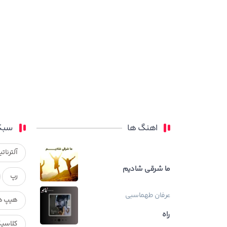
اهنگ ها
سبک
آلترناتی
ما شرقی شادیم
رپ
عرفان طهماسبی
هیپ ه
راه
کلاسی