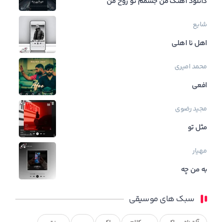
دانلود آهنگ من جسمم تو روح من
شایع
اهل نا اهلی
محمد امیری
افعی
مجید رضوی
مثل تو
مهیار
به من چه
سبک های موسیقی