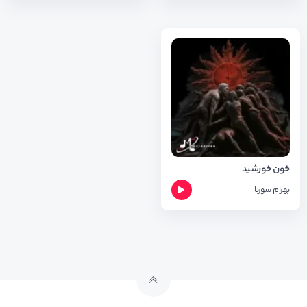
خون خورشید
بهرام
سورنا