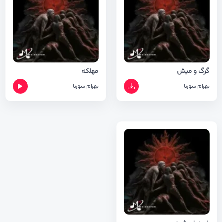
گرگ و میش
مهلکه
بهرام
سورنا
بهرام
سورنا