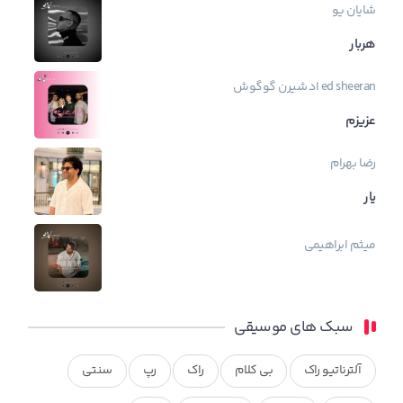
شایان یو
هربار
ed sheeran
اد شیرن
گوگوش
عزیزم
رضا بهرام
یار
میثم ابراهیمی
سبک های موسیقی
آلترناتیو راک
بی کلام
راک
رپ
سنتی