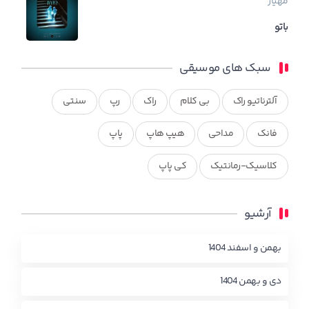
مهیار
باتو
سبک های موسیقی
آلترناتیو راک
بی کلام
راک
رپ
سنتی
فانک
مداحی
هیپ هاپ
پاپ
کلاسیک-رمانتیک
کی پاپ
آرشیو
بهمن و اسفند 1404
دی و بهمن 1404