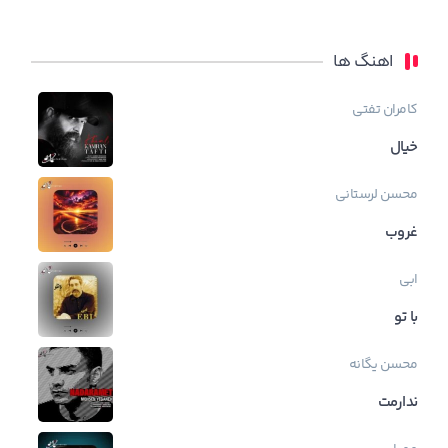
اهنگ ها
کامران تفتی
خیال
محسن لرستانی
غروب
ابی
با تو
محسن یگانه
ندارمت