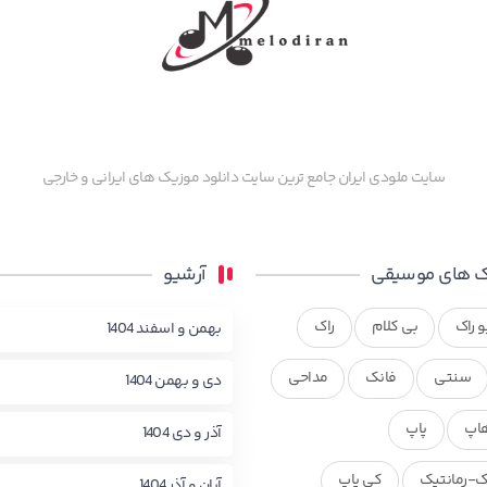
سایت ملودی ایران جامع ترین سایت دانلود موزیک های ایرانی و خارجی
 های موسیقی
آرشیو
و راک
بی کلام
راک
بهمن و اسفند 1404
سنتی
فانک
مداحی
دی و بهمن 1404
اپ
پاپ
آذر و دی 1404
ک-رمانتیک
کی پاپ
آبان و آذر 1404