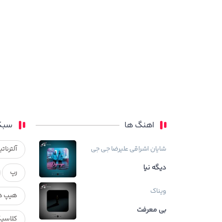
اهنگ ها
سبک
شایان اشراقی
علیرضا جی جی
آلترناتی
دیگه نیا
رپ
ویناک
هیپ ه
بی معرفت
کلاسی