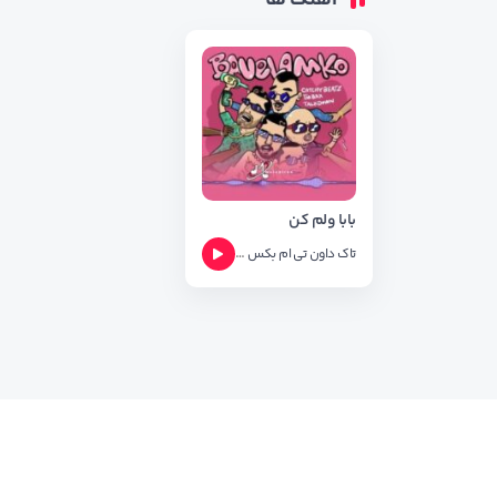
آهنگ ها
بابا ولم کن
تاک داون
تی ام بکس
چکی بیتز