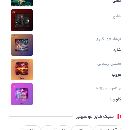
افعی
شایع
فرهاد جهانگیری
شاید
محسن لرستانی
غروب
بهنام حسن زاده
کاریزما
سبک های موسیقی