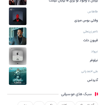
بیابان با وجود تو برای ما بیابان نیست
طاهاس
وقتی بوس میدی
ناصر زینعلی
قربون دلت
نیواد
نیلوفر
علی احمدیانی
آدیداس
سبک های موسیقی