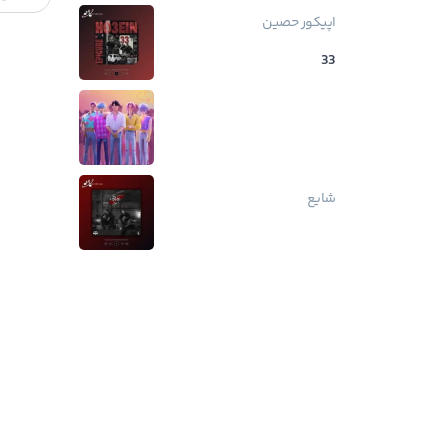
اپیکور
حصین
33
شایع