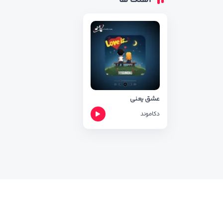
آهنگ ها
عشق یعنی
دکاموند