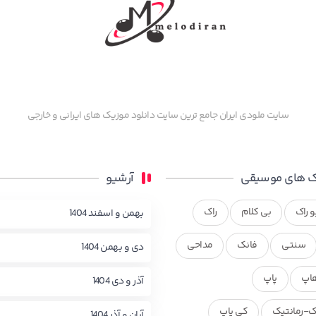
سایت ملودی ایران جامع ترین سایت دانلود موزیک های ایرانی و خارجی
 های موسیقی
آرشیو
و راک
بی کلام
راک
بهمن و اسفند 1404
سنتی
فانک
مداحی
دی و بهمن 1404
اپ
پاپ
آذر و دی 1404
ک-رمانتیک
کی پاپ
آبان و آذر 1404