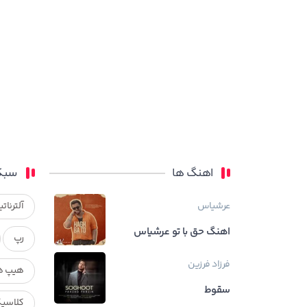
اهنگ ها
سبک
عرشیاس
آلترناتی
اهنگ حق با تو عرشیاس
رپ
فرزاد فرزین
هیپ ه
سقوط
کلاسی