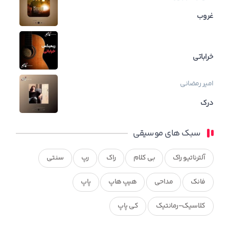
غروب
خراباتی
امیر رمضانی
درک
سبک های موسیقی
آلترناتیو راک
بی کلام
راک
رپ
سنتی
فانک
مداحی
هیپ هاپ
پاپ
کلاسیک-رمانتیک
کی پاپ