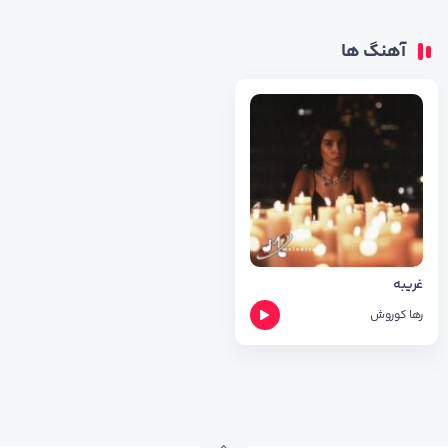
آهنگ ها
غریبه
رها
کوروش