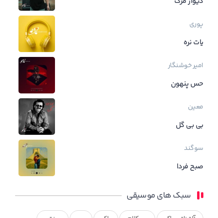
دیوار مرگ
پوری
یات نره
امیر خوشنگار
حس پنهون
معین
بی بی گل
سوگند
صبح فردا
سبک های موسیقی