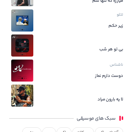
میارزه که تنها شم
تتلو
زیر حکم
بی تو هر شب
ناشناس
دوست دارم نماز
تا یه بارون میاد
سبک های موسیقی