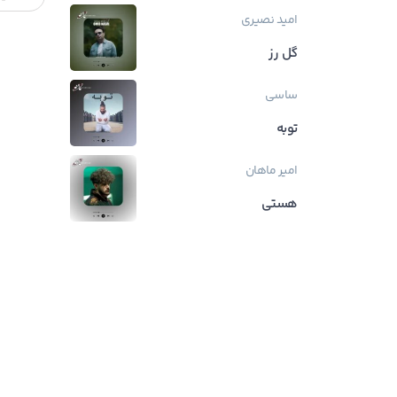
امید نصیری
گل رز
ساسی
توبه
امیر ماهان
هستی