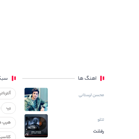
اهنگ ها
سبک
آلترناتی
محسن لرستانی
رپ
تتلو
هیپ ه
رفتنت
کلاسی