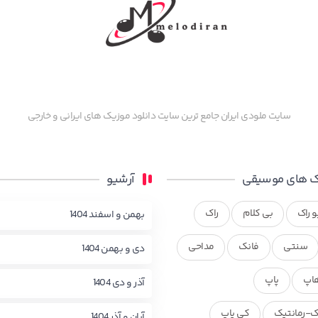
سایت ملودی ایران جامع ترین سایت دانلود موزیک های ایرانی و خارجی
 های موسیقی
آرشیو
و راک
بی کلام
راک
بهمن و اسفند 1404
سنتی
فانک
مداحی
دی و بهمن 1404
اپ
پاپ
آذر و دی 1404
ک-رمانتیک
کی پاپ
آبان و آذر 1404