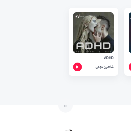
ADHD
شاهین نجفی