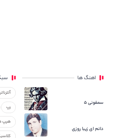
اهنگ ها
سبک
آلترناتی
سمفونی ۵
رپ
هیپ ه
دانم ای زیبا روزی
کلاسی