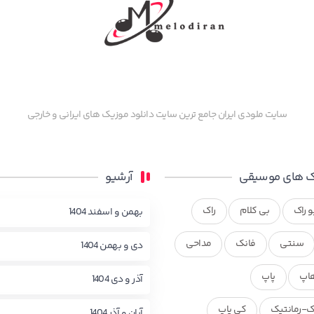
سایت ملودی ایران جامع ترین سایت دانلود موزیک های ایرانی و خارجی
 های موسیقی
آرشیو
و راک
بی کلام
راک
بهمن و اسفند 1404
سنتی
فانک
مداحی
دی و بهمن 1404
اپ
پاپ
آذر و دی 1404
ک-رمانتیک
کی پاپ
آبان و آذر 1404