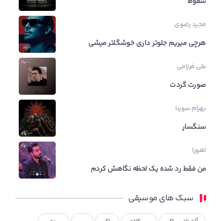
سقوط
مجید رضوی
هرچی میریم جلوتر داری خوشگلتر میشی
علی فرزامی
صورت گردت
بهرام
سورنا
سنگسار
اهورا
من فقط رد شده یک لحظه نگاهش کردم
سبک های موسیقی