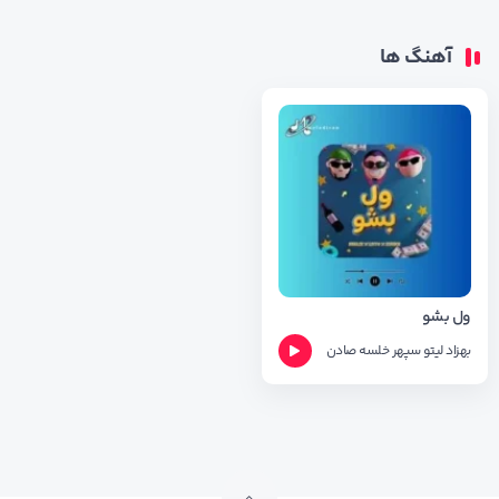
آهنگ ها
ول بشو
بهزاد لیتو
سپهر خلسه
صادن