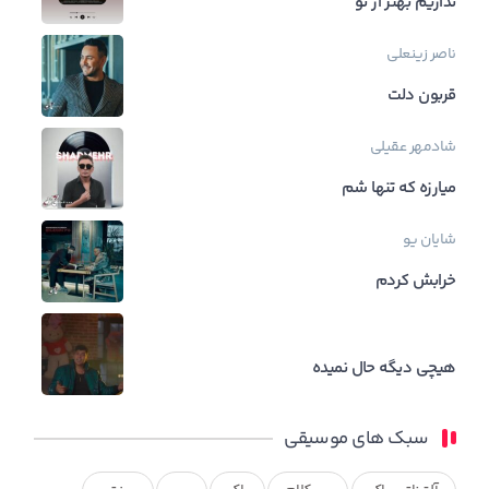
نداریم بهتر از تو
ناصر زینعلی
قربون دلت
شادمهر عقیلی
میارزه که تنها شم
شایان یو
خرابش کردم
هیچی دیگه حال نمیده
سبک های موسیقی