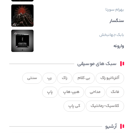
بهرام
سورنا
سنگسار
بابک جهانبخش
وارونه
سبک های موسیقی
آلترناتیو راک
بی کلام
راک
رپ
سنتی
فانک
مداحی
هیپ هاپ
پاپ
کلاسیک-رمانتیک
کی پاپ
آرشیو