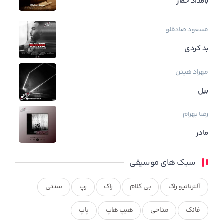
بامداد خمار
مسعود صادقلو
بد کردی
مهراد هیدن
بیل
رضا بهرام
مادر
سبک های موسیقی
آلترناتیو راک
بی کلام
راک
رپ
سنتی
فانک
مداحی
هیپ هاپ
پاپ