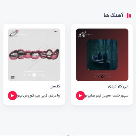
آهنگ ها
چی کار کردی
کنسل
سپهر خلسه
سیجل
لیتو
هلیوم
آرتا
عرفان
کچی بیتز
کوروش
لیتو