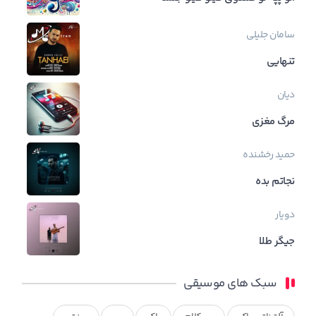
سامان جلیلی
تنهایی
دیان
ﻣﺮگ ﻣﻐﺰی
حمید رخشنده
نجاتم بده
دویار
جیگر طلا
سبک های موسیقی