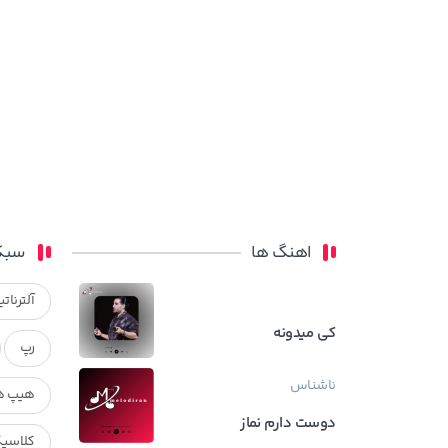
اهنگ ها
سبک
آلترناتی
کی میدونه
رپ
ناشناس
هیپ ه
دوست دارم نماز
کلاسی