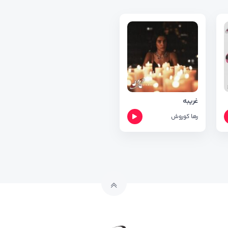
غریبه
تو
رها
کوروش