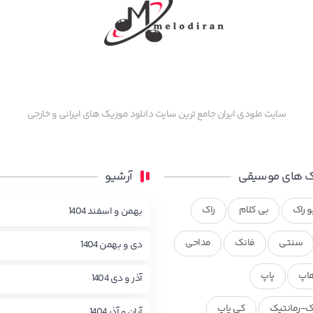
سایت ملودی ایران جامع ترین سایت دانلود موزیک های ایرانی و خارجی
 های موسیقی
آرشیو
و راک
بی کلام
راک
بهمن و اسفند 1404
سنتی
فانک
مداحی
دی و بهمن 1404
اپ
پاپ
آذر و دی 1404
ک-رمانتیک
کی پاپ
آبان و آذر 1404