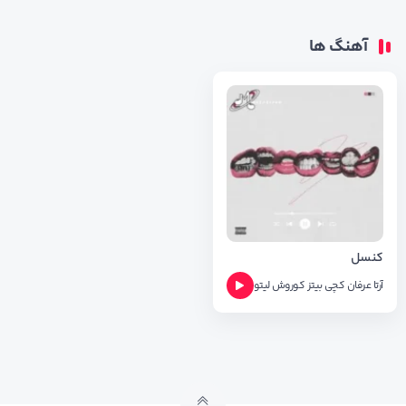
آهنگ ها
کنسل
آرتا
عرفان
کچی بیتز
کوروش
لیتو