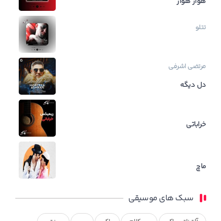
هوار هوار
تتلو
مرتضی اشرفی
دل دیگه
خراباتی
ماچ
سبک های موسیقی