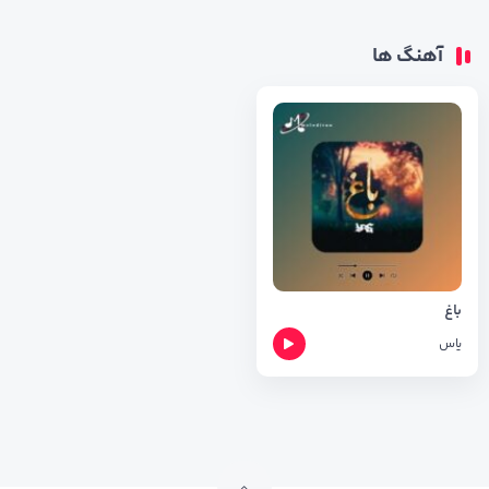
آهنگ ها
باغ
یاس