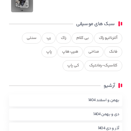
سبک های موسیقی
آلترناتیو راک
بی کلام
راک
رپ
سنتی
فانک
مداحی
هیپ هاپ
پاپ
کلاسیک-رمانتیک
کی پاپ
آرشیو
بهمن و اسفند 1404
دی و بهمن 1404
آذر و دی 1404