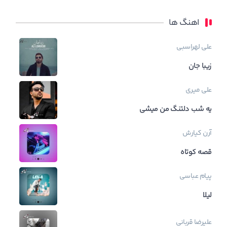
اهنگ ها
علی لهراسبی
زیبا جان
علی میری
یه شب دلتنگ من میشی
آرن
کیارش
قصه کوتاه
پیام عباسی
لیلا
علیرضا قربانی