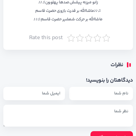
زانو میزنه پیشش صدها پهلوون♫♪♪
♫♪♪ماشاالله بر قدرت بازوی حضرت قاسم
ماشاالله بر حرکت شمشیر حضرت قاسم♫♪♪
Rate this post
نظرات
دیدگاهتان را بنویسید!