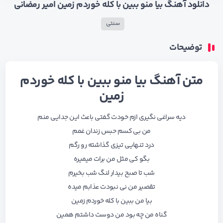
دانلود آهنگ بیا منو ببین با کله خوردم زمین امیر رمضانی
سنتی
توضیحات
متن آهنگ بیا منو ببین با کله خوردم
زمین
دﻳﻪ ﺳﺮاﻏﻰ ﻧﮕﻴﺮی ازم ﺧﻮدت ﮔﻔﺘﻰ ﺑﺎﻋﺚ اﻳﻦ ﺟﺪاﻳﻰ ﻣﻨﻢ
ﻣﻦ ﺑﻰ ﻛﺴﻢ ﺣﺒﺲ زﻧﺪان ﻏﻤﻢ
درد ﺗﻨﻬﺎﻳﻰ ﺗﻴﺰی ﮔﺬاﺷﺘﻪ رو رﮔﻢ
ﺑﮕﻮ ﻛﻰ ﻣﺜﻞ ﻣﻦ ﺑﺮات ﻣﻴﻤﻴﺮه
ﺷﺐ ﺗﺎ ﺻﺒﺢ ﺑﻴﺪار ﻟﻨﮓ ﺷﺐ ﺑﺨﻴﺮم
ﺗﻘﺼﻴﺮ ﻣﻦ ﻧﻰ ﻧﺒﻮدت ﻋﺬاﺑﻢ ﻣﻴﺪه
ﺑﻴﺎ ﻣﻦ ﺑﺒﻴﻦ ﺑﺎ ﻛﻠﻪ ﺧﻮردم زﻣﻴﻦ
ﮔﻨﺎه ﻣﻦ ﭼﻪ ﺑﻮد ﻣﻦ دوﺳﺖ داﺷﺘﻢ ﻫﻤﻴﻦ