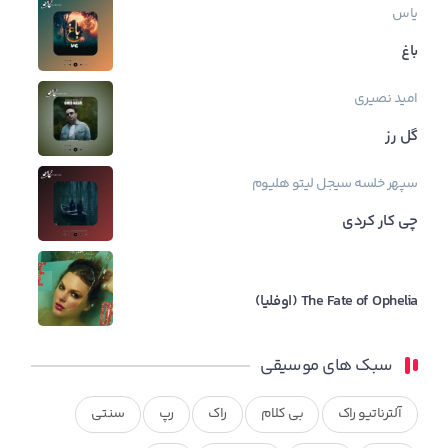
یاس
باغ
امید نصیری
گل رز
سپهر خلسه
سیجل
لیتو
هلیوم
چی کار کردی
The Fate of Ophelia (اوفلیا)
سبک های موسیقی
آلترناتیو راک
بی کلام
راک
رپ
سنتی