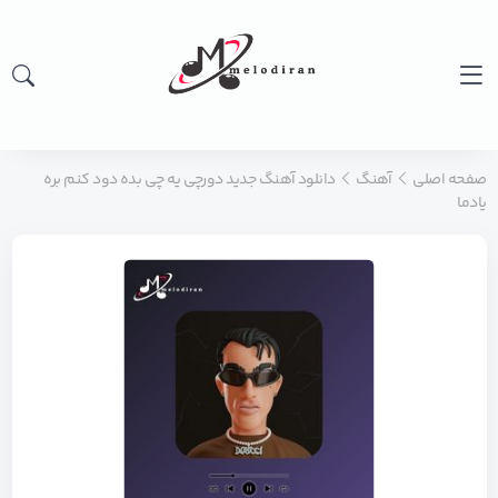
صفحه اصلی
آهنگ
دانلود آهنگ جدید دورچی یه چی بده دود کنم بره
یادما