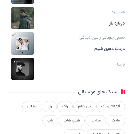
معین زد
دوباره باز
حسین جودکی
رامین تجنگی
دردت دمین قلبم
پارسا
سبک های موسیقی
آلترناتیو راک
بی کلام
راک
رپ
سنتی
فانک
مداحی
هیپ هاپ
پاپ