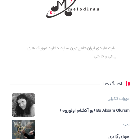
سایت ملودی ایران جامع ترین سایت دانلود موزیک های
ایرانی و خارجی
اهنگ ها
مورات ککیلی
Bu Aksam Olurum (بو آکشام اولوروم)
امید
هوای آزادی