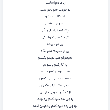
رد دادم اساسی
تو خودت منو نخواستی
اشکالی نداره و
اصراری نداشتی
چته نمیخواستی بگو
تو چت منو نخواستی
بی تو نابوده
بی تو نابودم منو نگاه
نمیخوام هی دردتو بکشم
به گا رفتم پاشو بیا
قسر نبودم قسر در برم
همه میدونن من مقصرم
نمیخواستم از تو بگذرم و
ازت بگیرم هرچی دارم رو
یه چی بده دود کنم بره یادما
یه چی بده دود کنم یادم برن آدما