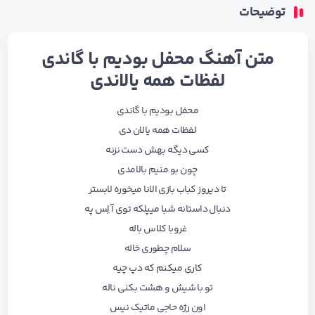
توضیحات
متن آهنگ محفل بودیم با گاندی
لفظات همه یالاندی
ﻣﺤﻔﻞ ﺑﻮدﻳﻢ ﺑﺎ ﮔﺎﻧﺪی
ﻟﻔﻈﺎت ﻫﻤﻪ ﻳﺎﻟﺎن دی
ﻛﺴﻰ دﻳﮕﻪ ﺑﻬﺶ دﺳﺖ ﻧﺰﻧﻪ
ﭼﻮن ﺑﻮ ﻣﻨﻴﻢ ﺑﺎﻟﺎﻣﺪی
ﺗﺎ دﻳﺮوز ﻛﺒﺎب ﺑﺎزی اﻟﺎﻧﺎ ﻣﻴﺨﻮره ﻟﺎﺑﺴﺘﺮ
دﻧﺒﺎل داﺳﺘﺎﻧﻪ ﺷﺒﺎ ﻣﻴﭙﻠﻜﻪ ﺗﻮی آ اِﺲ ﭘﻪ
ﻏﺮوﺑﺎ ﻛﻠﺎس ﺑﺎﻟﻪ
ﺳﻠﺎم ﭼﻄﻮری ﺧﺎﻟﻪ
ﻛﺎری ﻣﻴﻜﻨﻢ ﻛﻪ دپ ﭼﻴﻪ
ﺗﻮ ﺑﺎ ﺷﻴﺶ و ﻫﺸﺖ ﺑﻜﻨﻰ ﻧﺎﻟﻪ
اون رژه ﺣﺎﺟﻰ ﻣﺎﺗﻴﮏ ﻧﻴﺲ