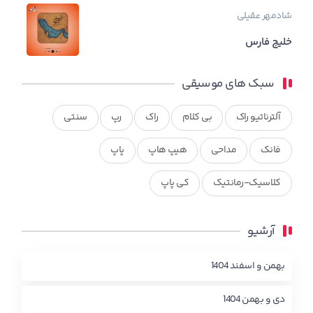
شادمهر عقیلی
خلیج فارس
سبک های موسیقی
آلترناتیو راک
بی کلام
راک
رپ
سنتی
فانک
مداحی
هیپ هاپ
پاپ
کلاسیک-رمانتیک
کی پاپ
آرشیو
بهمن و اسفند 1404
دی و بهمن 1404