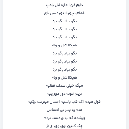
دارم ﻓﻦ اﻧﺪازه ﻟﻴﻞ ﭘﺎﻣﭗ
ﺑﺎﻫﺎم ﻧﭙﺮی ﺷﺪی دﻳﺲ ﺑﺎی
ﻧﮕﻮ ﺑﻴﺎد ﺑﮕﻮ ﺑﺮه
ﻧﮕﻮ ﺑﻴﺎد ﺑﮕﻮ ﺑﺮه
ﻧﮕﻮ ﺑﻴﺎد ﺑﮕﻮ ﺑﺮه
ﻫﻴﻜﻠﺎ ﺷﻞ و وﻟﻪ
ﻧﮕﻮ ﺑﻴﺎد ﺑﮕﻮ ﺑﺮه
ﻧﮕﻮ ﺑﻴﺎد ﺑﮕﻮ ﺑﺮه
ﻧﮕﻮ ﺑﻴﺎد ﺑﮕﻮ ﺑﺮه
ﻫﻴﻜﻠﺎ ﺷﻞ و وﻟﻪ
ﻣﻴﮕﻪ ﺧﻴﻠﻰ ﺻﺪات ﻗﻔﻠﻴﻪ
ﺑﺮﻳﻢ ﺧﻮﻧﻪ دور دور ﭼﻴﻪ
ﻗﻮل ﻣﻴﺪم اﮔﻪ ﻓﺎب ﺑﺎﺷﻴﻢ اﻣﺴﺎل ﻣﻴﺒﺮﻣﺖ ﺗﺮﻛﻴﻪ
ﻣﻨﻢ ﻳﻪ ﭘﺴﺮ ﺑﻰ اﺣﺴﺎس
ﭼﻴﺸﺪه ﻛﻪ ب ﺗﻮ دﺳﺖ ﻧﺰدم
ﭼﮏ ﻛﻨﻴﻦ ﺗﻮی وی ای آر