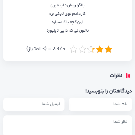
ﺑﻠﺎﮔﺮا روش داب ﻣﻴﺮن
ﻛﺎر دادم ﺗﻮی ﻟﺎﻳﻜﻰ ﺑﺮه
اون ﮔﭽﻪ ﻳﺎ ﻛﺎﻧﺴﻴﻠﺮه
ﻧﺎﺧﻮن ﻧﻰ ﻛﻪ داﻳﻰ ﺗﺎﻳﻠﻴﻮره
2.3/5 - (3 امتیاز)
نظرات
دیدگاهتان را بنویسید!